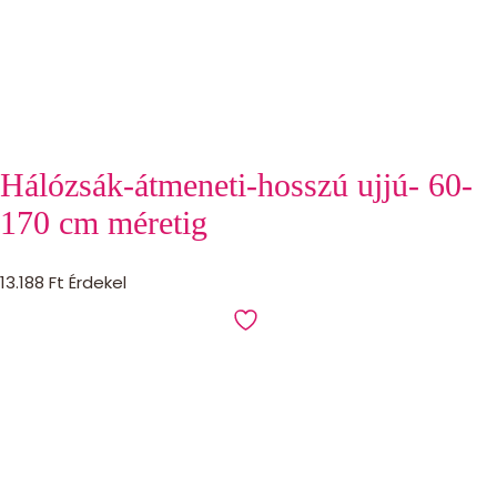
Hálózsák-átmeneti-hosszú ujjú- 60-
170 cm méretig
13.188
Ft
Érdekel