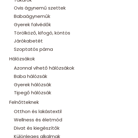
Ovis ágynemű szettek
Babaágyneműk
Gyerek falvédők
Törölköző, kifogó, köntös
Járókabetét
Szoptatós párna
Hálózsákok
Azonnal vihető hálózsákok
Baba hálózsák
Gyerek hálózsák
Tipegő hálózsák
Felnőtteknek
Otthon és lakástextil
Wellness és életmód
Divat és kiegészítők
Különleges alkalmak