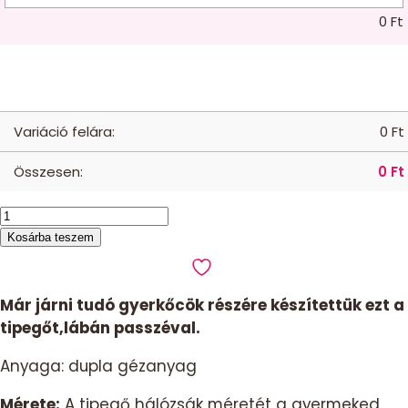
0
Ft
Variáció felára:
0
Ft
Összesen:
0
Ft
Tipegő
hálózsák-
Kosárba teszem
kánikula
-
barack
Már járni tudó gyerkőcök részére készítettük ezt a
168
tipegőt,l
ábán passzéval.
méretig
mennyiség
Anyaga: dupla gézanyag
Mérete:
A tipegő hálózsák méretét a gyermeked