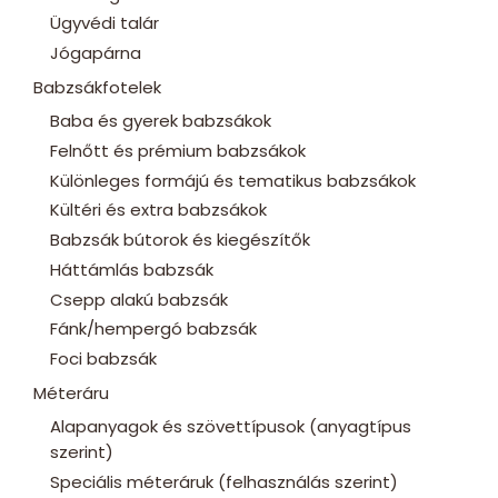
Ügyvédi talár
Jógapárna
Babzsákfotelek
Baba és gyerek babzsákok
Felnőtt és prémium babzsákok
Különleges formájú és tematikus babzsákok
Kültéri és extra babzsákok
Babzsák bútorok és kiegészítők
Háttámlás babzsák
Csepp alakú babzsák
Fánk/hempergó babzsák
Foci babzsák
Méteráru
Alapanyagok és szövettípusok (anyagtípus
szerint)
Speciális méteráruk (felhasználás szerint)