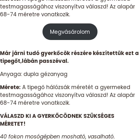
testmagasságához viszonyítva válaszd! Az alapár
68-74 méretre vonatkozik.
Megvásárolom
Már járni tudó gyerkőcök részére készítettük ezt a
tipegőt,l
ábán passzéval.
Anyaga: dupla gézanyag
Mérete:
A tipegő hálózsák méretét a gyermeked
testmagasságához viszonyítva válaszd! Az alapár
68-74 méretre vonatkozik.
VÁLASZD KI A GYERKŐCÖDNEK SZÜKSÉGES
MÉRETET!
40 fokon mosógépben mosható, vasalható.