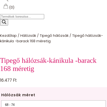
(0)
Products
search
Kezdőlap
/
Hálózsák
/
Tipegő hálózsák
/
Tipegő hálózsák-
kánikula -barack 168 méretig
Tipegő hálózsák-kánikula -barack
168 méretig
16.477
Ft
Hálózsák méret