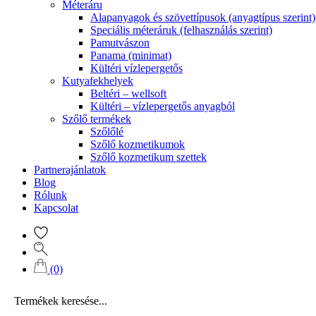
Méteráru
Alapanyagok és szövettípusok (anyagtípus szerint)
Speciális méteráruk (felhasználás szerint)
Pamutvászon
Panama (minimat)
Kültéri vízlepergetős
Kutyafekhelyek
Beltéri – wellsoft
Kültéri – vízlepergetős anyagból
Szőlő termékek
Szőlőlé
Szőlő kozmetikumok
Szőlő kozmetikum szettek
Partnerajánlatok
Blog
Rólunk
Kapcsolat
(0)
Products
search