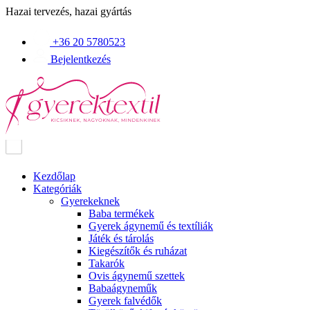
Hazai tervezés, hazai gyártás
+36 20 5780523
Bejelentkezés
Kezdőlap
Kategóriák
Gyerekeknek
Baba termékek
Gyerek ágynemű és textíliák
Játék és tárolás
Kiegészítők és ruházat
Takarók
Ovis ágynemű szettek
Babaágyneműk
Gyerek falvédők