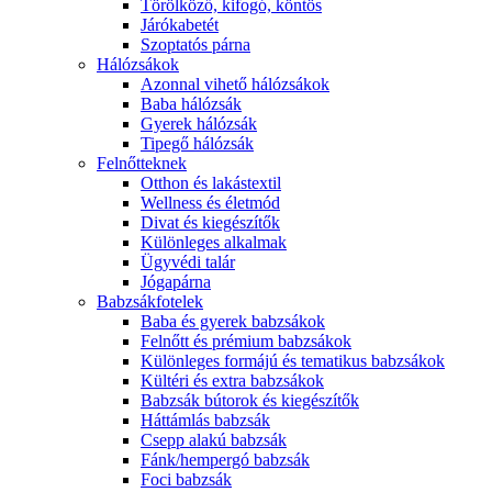
Törölköző, kifogó, köntös
Járókabetét
Szoptatós párna
Hálózsákok
Azonnal vihető hálózsákok
Baba hálózsák
Gyerek hálózsák
Tipegő hálózsák
Felnőtteknek
Otthon és lakástextil
Wellness és életmód
Divat és kiegészítők
Különleges alkalmak
Ügyvédi talár
Jógapárna
Babzsákfotelek
Baba és gyerek babzsákok
Felnőtt és prémium babzsákok
Különleges formájú és tematikus babzsákok
Kültéri és extra babzsákok
Babzsák bútorok és kiegészítők
Háttámlás babzsák
Csepp alakú babzsák
Fánk/hempergó babzsák
Foci babzsák