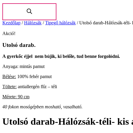
Kezdőlap
/
Hálózsák
/
Tipegő hálózsák
/
Utolsó darab-Hálózsák-téli- 
Akció!
Utolsó darab.
A gyerkőc éjjel nem bújik, ki belőle, tud benne forgolódni.
Anyaga: mintás pamut
Bélése:
100% fehér pamut
Töltete:
antiallergén flíz – téli
Mérete: 90 cm
40 fokon mosógépben mosható, vasalható.
Utolsó darab-Hálózsák-téli- kis 