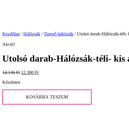
Kezdőlap
/
Hálózsák
/
Tipegő hálózsák
/
Utolsó darab-Hálózsák-téli- 
Akció!
Utolsó darab-Hálózsák-téli- kis 
Original
Current
14.136
Ft
12.300
Ft
price
price
Készleten
was:
is:
14.136 Ft.
12.300 Ft.
Utolsó
darab-
KOSÁRBA TESZEM
Hálózsák-
téli-
kis
állatok
-
90