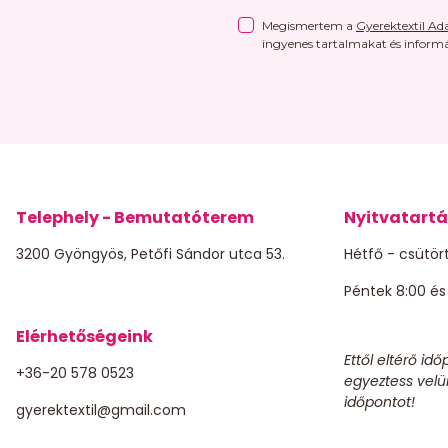
Megismertem a
Gyerektextil Ada
ingyenes tartalmakat és inform
Telephely - Bemutatóterem
Nyitvatartá
3200 Gyöngyös, Petőfi Sándor utca 53.
Hétfő - csütört
Péntek 8:00 és 
Elérhetőségeink
Ettől eltérő id
+36-20 578 0523
egyeztess velü
időpontot!
gyerektextil@gmail.com