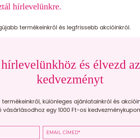
tál hírlevelünkre.
gújabb termékeinkről és legfrissebb akcióinkról.
hírlevelünkhöz és élvezd a
kedvezményt
termékeinkről, különleges ajánlatainkról és akcióin
első vásárlásodhoz egy 1000 Ft-os kedvezménykupo