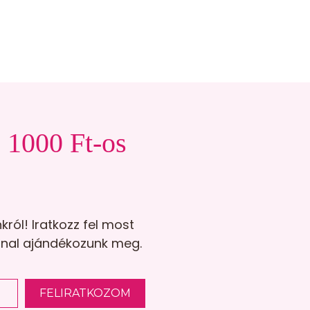
z 1000 Ft-os
król! Iratkozz fel most
nnal ajándékozunk meg.
FELIRATKOZOM