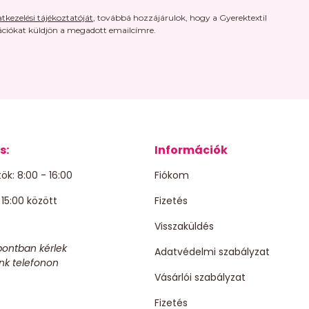
tkezelési tájékoztatóját
, továbbá hozzájárulok, hogy a Gyerektextil
ációkat küldjön a megadott emailcímre.
s:
Információk
ök: 8:00 - 16:00
Fiókom
15:00 között
Fizetés
Visszaküldés
őpontban kérlek
Adatvédelmi szabályzat
nk telefonon
Vásárlói szabályzat
Fizetés