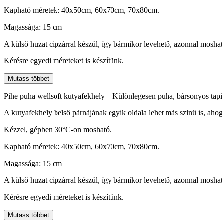
Kapható méretek: 40x50cm, 60x70cm, 70x80cm.
Magassága: 15 cm
A külső huzat cipzárral készül, így bármikor levehető, azonnal mosha
Kérésre egyedi méreteket is készítünk.
Mutass többet
Pihe puha wellsoft kutyafekhely – Különlegesen puha, bársonyos tapint
A kutyafekhely belső párnájának egyik oldala lehet más színű is, ahog
Kézzel, gépben 30°C-on mosható.
Kapható méretek: 40x50cm, 60x70cm, 70x80cm.
Magassága: 15 cm
A külső huzat cipzárral készül, így bármikor levehető, azonnal mosha
Kérésre egyedi méreteket is készítünk.
Mutass többet