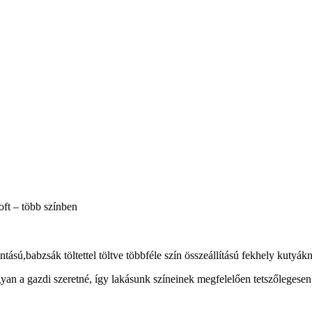
oft – több színben
ású,babzsák töltettel töltve többféle szín összeállítású fekhely kutyák
yan a gazdi szeretné, így lakásunk színeinek megfelelően tetszőlegesen 