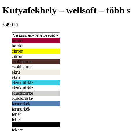
Kutyafekhely – wellsoft – több 
6.490
Ft
bordó
bordó
citrom
citrom
csokibarna
csokibarna
ekrü
ekrü
élénk türkiz
élénk türkiz
ezüstszürke
ezüstszürke
farmerkék
farmerkék
fehér
fehér
fekete
fekete