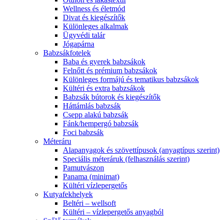
Wellness és életmód
Divat és kiegészítők
Különleges alkalmak
Ügyvédi talár
Jógapárna
Babzsákfotelek
Baba és gyerek babzsákok
Felnőtt és prémium babzsákok
Különleges formájú és tematikus babzsákok
Kültéri és extra babzsákok
Babzsák bútorok és kiegészítők
Háttámlás babzsák
Csepp alakú babzsák
Fánk/hempergó babzsák
Foci babzsák
Méteráru
Alapanyagok és szövettípusok (anyagtípus szerint)
Speciális méteráruk (felhasználás szerint)
Pamutvászon
Panama (minimat)
Kültéri vízlepergetős
Kutyafekhelyek
Beltéri – wellsoft
Kültéri – vízlepergetős anyagból