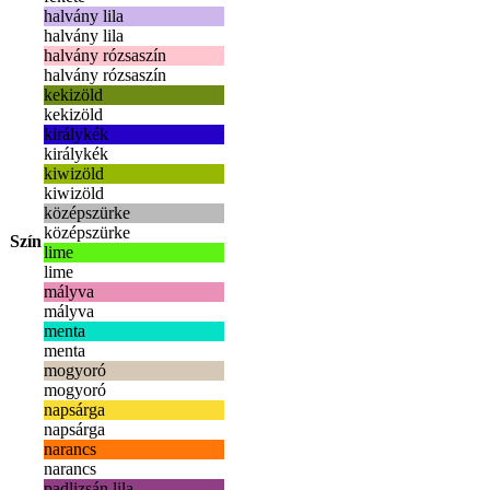
halvány lila
halvány lila
halvány rózsaszín
halvány rózsaszín
kekizöld
kekizöld
királykék
királykék
kiwizöld
kiwizöld
középszürke
középszürke
Szín
lime
lime
mályva
mályva
menta
menta
mogyoró
mogyoró
napsárga
napsárga
narancs
narancs
padlizsán lila