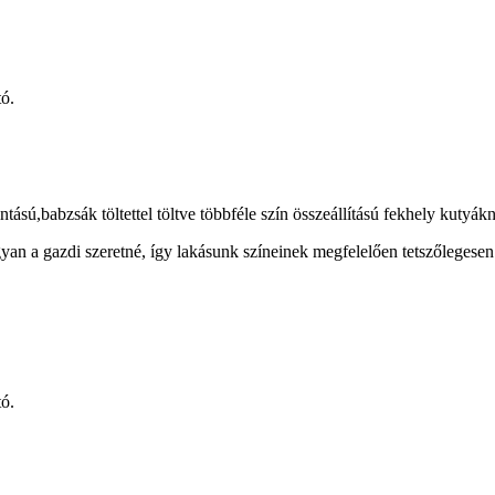
tó.
ású,babzsák töltettel töltve többféle szín összeállítású fekhely kutyák
yan a gazdi szeretné, így lakásunk színeinek megfelelően tetszőlegesen 
tó.