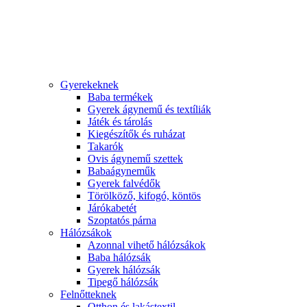
Gyerekeknek
Baba termékek
Gyerek ágynemű és textíliák
Játék és tárolás
Kiegészítők és ruházat
Takarók
Ovis ágynemű szettek
Babaágyneműk
Gyerek falvédők
Törölköző, kifogó, köntös
Járókabetét
Szoptatós párna
Hálózsákok
Azonnal vihető hálózsákok
Baba hálózsák
Gyerek hálózsák
Tipegő hálózsák
Felnőtteknek
Otthon és lakástextil