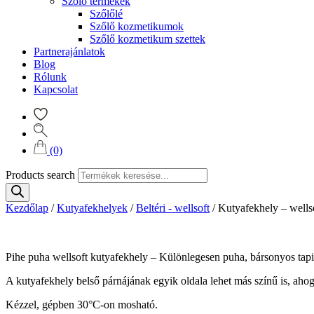
Szőlő termékek
Szőlőlé
Szőlő kozmetikumok
Szőlő kozmetikum szettek
Partnerajánlatok
Blog
Rólunk
Kapcsolat
(0)
Products search
Kezdőlap
/
Kutyafekhelyek
/
Beltéri - wellsoft
/
Kutyafekhely – wells
Pihe puha wellsoft kutyafekhely – Különlegesen puha, bársonyos tapint
A kutyafekhely belső párnájának egyik oldala lehet más színű is, ahog
Kézzel, gépben 30°C-on mosható.