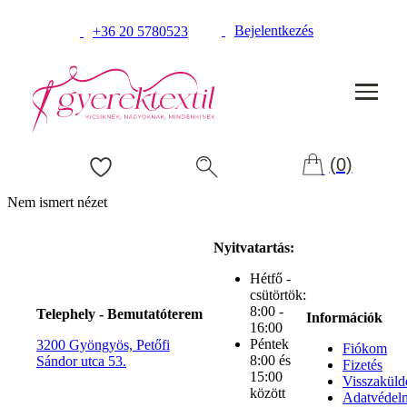
Bejelentkezés
+36 20 5780523
(0)
Nem ismert nézet
Nyitvatartás:
Hétfő -
csütörtök:
8:00 -
Telephely - Bemutatóterem
Információk
16:00
Péntek
3200 Gyöngyös, Petőfi
Fiókom
8:00 és
Sándor utca 53.
Fizetés
15:00
Visszaküld
között
Adatvédel