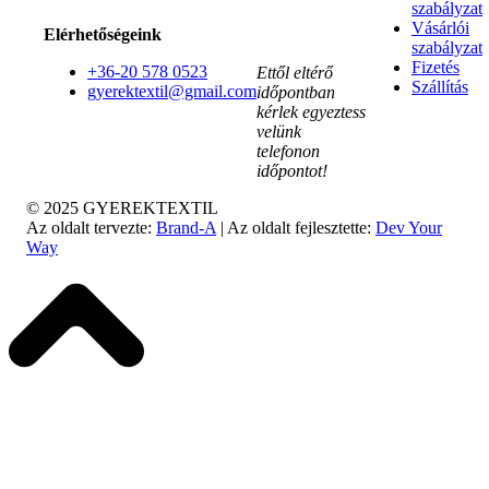
szabályzat
Vásárlói
Elérhetőségeink
szabályzat
Fizetés
+36-20 578 0523
Ettől eltérő
Szállítás
gyerektextil@gmail.com
időpontban
kérlek egyeztess
velünk
telefonon
időpontot!
© 2025 GYEREKTEXTIL
Az oldalt tervezte:
Brand-A
| Az oldalt fejlesztette:
Dev Your
Way