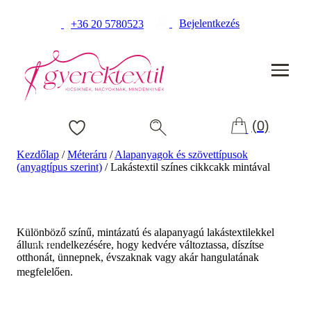
Bejelentkezés
+36 20 5780523
(0)
Kezdőlap
/
Méteráru
/
Alapanyagok és szövettípusok
(anyagtípus szerint)
/
Lakástextil színes cikkcakk mintával
Különböző színű, mintázatú és alapanyagú lakástextilekkel
állunk rendelkezésére, hogy kedvére változtassa, díszítse
Akció!
otthonát, ünnepnek, évszaknak vagy akár hangulatának
megfelelően.