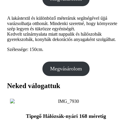
A lakástextil és különböző méteráruk segítségével újjá
varázsolhatja otthonát. Mindenki szeretné, hogy környezete
szép legyen és tükrözze egyéniségét.
Kedvelt színárnyalata miatt nappalik és hálószobák
gyerekszobák, konyhák dekorációs anyagaként szolgálhat.
Szélessége: 150cm.
Megvásárolom
Neked válogattuk
Tipegő Hálózsák-nyári 168 méretig