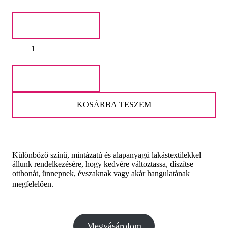
price
price
Lakástextil
was:
is:
színes
−
cikkcakk
2.190 Ft.
1.850 Ft.
mintával
mennyiség
+
KOSÁRBA TESZEM
Különböző színű, mintázatú és alapanyagú lakástextilekkel
állunk rendelkezésére, hogy kedvére változtassa, díszítse
otthonát, ünnepnek, évszaknak vagy akár hangulatának
megfelelően.
Megvásárolom