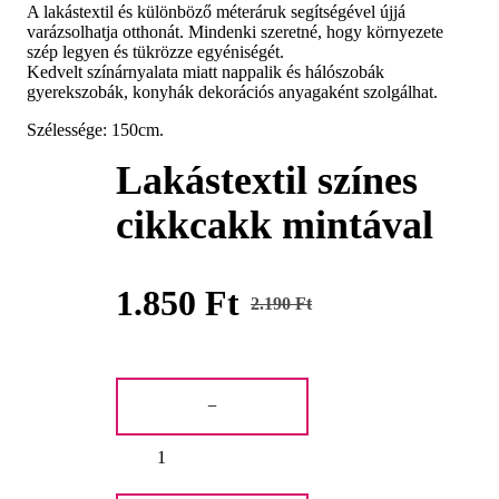
A lakástextil és különböző méteráruk segítségével újjá
varázsolhatja otthonát. Mindenki szeretné, hogy környezete
szép legyen és tükrözze egyéniségét.
Kedvelt színárnyalata miatt nappalik és hálószobák
gyerekszobák, konyhák dekorációs anyagaként szolgálhat.
Szélessége: 150cm.
Lakástextil színes
cikkcakk mintával
1.850
Ft
2.190
Ft
Original
Current
price
price
Lakástextil
was:
is:
színes
−
cikkcakk
2.190 Ft.
1.850 Ft.
mintával
mennyiség