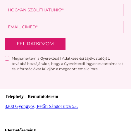
FELIRATKOZOM
Megismertem a
Gyerektextil Adatkezelési tájékoztatóját
,
továbbá hozzájárulok, hogy a Gyerektextil ingyenes tartalmakat
és információkat küldjön a megadott emailcímre.
Telephely - Bemutatóterem
3200 Gyöngyös, Petőfi Sándor utca 53.
Elérhetőségeink