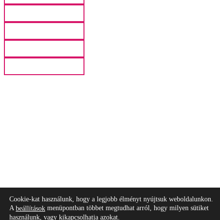
Cookie-kat használunk, hogy a legjobb élményt nyújtsuk weboldalunkon.
A
menüpontban többet megtudhat arról, hogy milyen sütiket
beállítások
használunk, vagy kikapcsolhatja azokat.