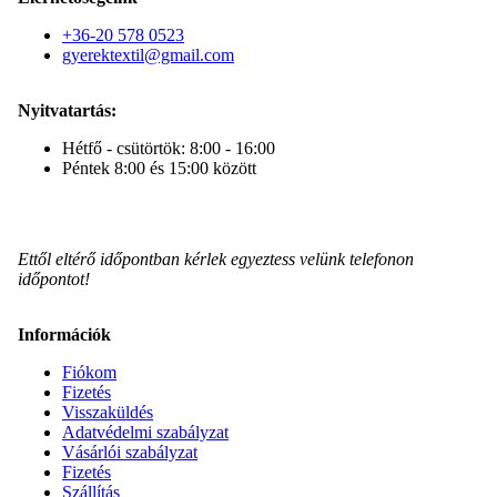
+36-20 578 0523
gyerektextil@gmail.com
Nyitvatartás:
Hétfő - csütörtök: 8:00 - 16:00
Péntek 8:00 és 15:00 között
Ettől eltérő időpontban kérlek egyeztess velünk telefonon
időpontot!
Információk
Fiókom
Fizetés
Visszaküldés
Adatvédelmi szabályzat
Vásárlói szabályzat
Fizetés
Szállítás