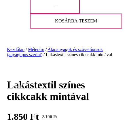
+
KOSÁRBA TESZEM
Kezdőlap
/
Méteráru
/
Alapanyagok és szövettípusok
(anyagtípus szerint)
/
Lakástextil színes cikkcakk mintával
Lakástextil színes
Akció!
cikkcakk mintával
1.850
Ft
2.190
Ft
Original
Current