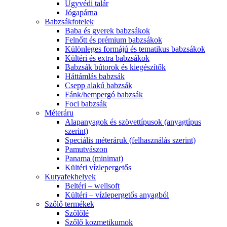
Ügyvédi talár
Jógapárna
Babzsákfotelek
Baba és gyerek babzsákok
Felnőtt és prémium babzsákok
Különleges formájú és tematikus babzsákok
Kültéri és extra babzsákok
Babzsák bútorok és kiegészítők
Háttámlás babzsák
Csepp alakú babzsák
Fánk/hempergó babzsák
Foci babzsák
Méteráru
Alapanyagok és szövettípusok (anyagtípus
szerint)
Speciális méteráruk (felhasználás szerint)
Pamutvászon
Panama (minimat)
Kültéri vízlepergetős
Kutyafekhelyek
Beltéri – wellsoft
Kültéri – vízlepergetős anyagból
Szőlő termékek
Szőlőlé
Szőlő kozmetikumok