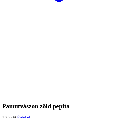
Pamutvászon zöld pepita
1.350
Ft
Érdekel