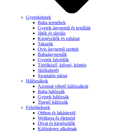
Gyerekeknek
Baba termékek
Gyerek ágynemű és textíliák
Játék és tárolás
Kiegészítők és ruházat
Takarók
Ovis ágynemű szettek
Babaágyneműk
Gyerek falvédők
Törölköző, kifogó, köntös
Járókabetét
Szoptatós párna
Hálózsákok
Azonnal vihető hálózsákok
Baba hálózsák
Gyerek hálózsák
Tipegő hálózsák
Felnőtteknek
Otthon és lakástextil
Wellness és életmód
Divat és kiegészítők
Különleges alkalmak