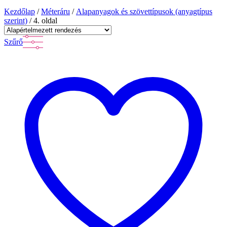
Kezdőlap
/
Méteráru
/
Alapanyagok és szövettípusok (anyagtípus
szerint)
/ 4. oldal
Szűrő
Év:
1.250 Ft
—
3.490 Ft
Szöveges keresés
Szűrő