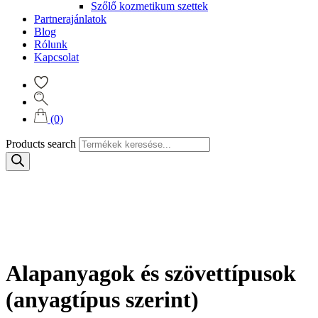
Szőlő kozmetikum szettek
Partnerajánlatok
Blog
Rólunk
Kapcsolat
(0)
Products search
Alapanyagok és szövettípusok
(anyagtípus szerint)