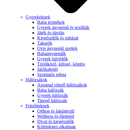
Gyerekeknek
Baba termékek
Gyerek ágynemű és textíliák
Játék és tárolás
Kiegészítők és ruházat
Takarók
Ovis ágynemű szettek
Babaágyneműk
Gyerek falvédők
Törölköző, kifogó, köntös
Járókabetét
Szoptatós párna
Hálózsákok
Azonnal vihető hálózsákok
Baba hálózsák
Gyerek hálózsák
Tipegő hálózsák
Felnőtteknek
Otthon és lakástextil
Wellness és életmód
Divat és kiegészítők
Különleges alkalmak