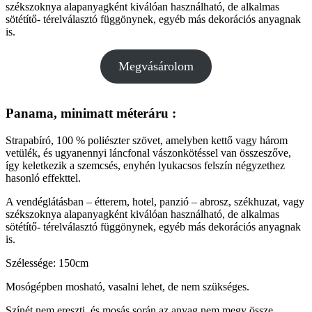
székszoknya alapanyagként kiválóan használható, de alkalmas
sötétítő- térelválasztó függönynek, egyéb más dekorációs anyagnak
is.
Megvásárolom
Panama, minimatt méteráru :
Strapabíró, 100 % poliészter szövet, amelyben kettő vagy három
vetülék, és ugyanennyi láncfonal vászonkötéssel van összeszőve,
így keletkezik a szemcsés, enyhén lyukacsos felszín négyzethez
hasonló effekttel.
A vendéglátásban – étterem, hotel, panzió – abrosz, székhuzat, vagy
székszoknya alapanyagként kiválóan használható, de alkalmas
sötétítő- térelválasztó függönynek, egyéb más dekorációs anyagnak
is.
Szélessége: 150cm
Mosógépben mosható, vasalni lehet, de nem szükséges.
Színét nem ereszti, és mosás során az anyag nem megy össze.