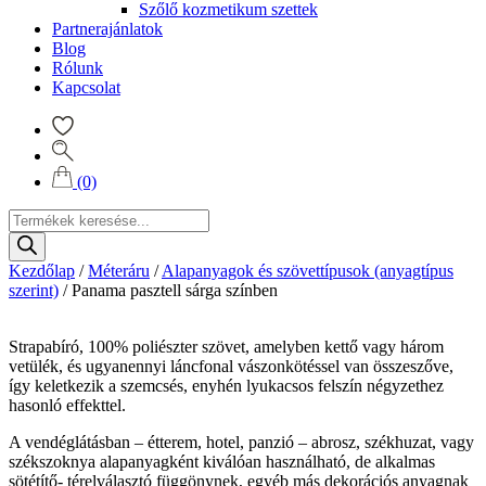
Szőlő kozmetikum szettek
Partnerajánlatok
Blog
Rólunk
Kapcsolat
(0)
Products
search
Kezdőlap
/
Méteráru
/
Alapanyagok és szövettípusok (anyagtípus
szerint)
/
Panama pasztell sárga színben
Strapabíró, 100% poliészter szövet, amelyben kettő vagy három
vetülék, és ugyanennyi láncfonal vászonkötéssel van összeszőve,
így keletkezik a szemcsés, enyhén lyukacsos felszín négyzethez
hasonló effekttel.
A vendéglátásban – étterem, hotel, panzió – abrosz, székhuzat, vagy
székszoknya alapanyagként kiválóan használható, de alkalmas
sötétítő- térelválasztó függönynek, egyéb más dekorációs anyagnak