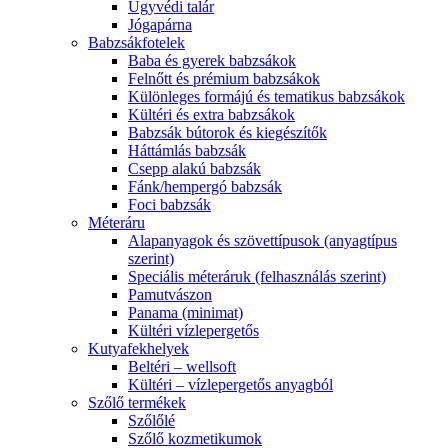
Ügyvédi talár
Jógapárna
Babzsákfotelek
Baba és gyerek babzsákok
Felnőtt és prémium babzsákok
Különleges formájú és tematikus babzsákok
Kültéri és extra babzsákok
Babzsák bútorok és kiegészítők
Háttámlás babzsák
Csepp alakú babzsák
Fánk/hempergó babzsák
Foci babzsák
Méteráru
Alapanyagok és szövettípusok (anyagtípus
szerint)
Speciális méteráruk (felhasználás szerint)
Pamutvászon
Panama (minimat)
Kültéri vízlepergetős
Kutyafekhelyek
Beltéri – wellsoft
Kültéri – vízlepergetős anyagból
Szőlő termékek
Szőlőlé
Szőlő kozmetikumok