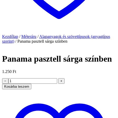
Kezdőlap
/
Méteráru
/
Alapanyagok és szövettípusok (anyagtípus
szerint)
/
Panama pasztell sárga színben
Panama pasztell sárga színben
1.250
Ft
Panama
−
+
pasztell
Kosárba teszem
sárga
színben
mennyiség