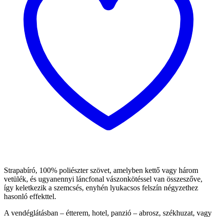
Strapabíró, 100% poliészter szövet, amelyben kettő vagy három
vetülék, és ugyanennyi láncfonal vászonkötéssel van összeszőve,
így keletkezik a szemcsés, enyhén lyukacsos felszín négyzethez
hasonló effekttel.
A vendéglátásban – étterem, hotel, panzió – abrosz, székhuzat, vagy