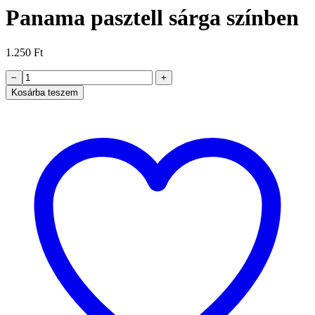
Panama pasztell sárga színben
1.250
Ft
Panama
−
+
pasztell
Kosárba teszem
sárga
színben
mennyiség