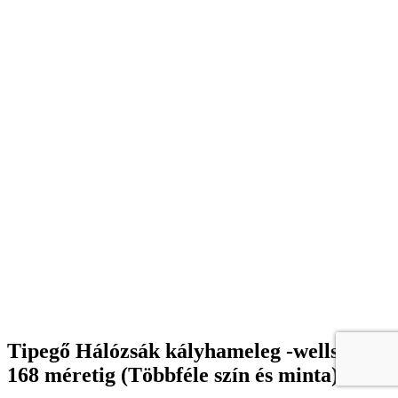
Tipegő Hálózsák kályhameleg -wellsoft
168 méretig (Többféle szín és minta)