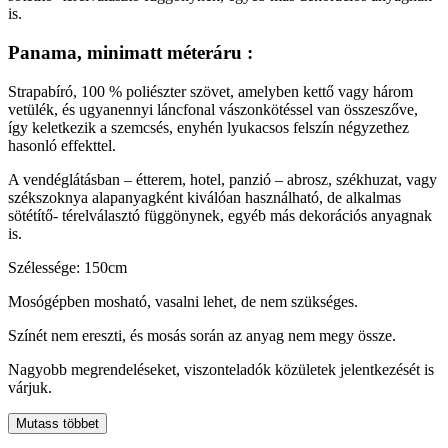
is.
Panama, minimatt méteráru :
Strapabíró, 100 % poliészter szövet, amelyben kettő vagy három
vetülék, és ugyanennyi láncfonal vászonkötéssel van összeszőve,
így keletkezik a szemcsés, enyhén lyukacsos felszín négyzethez
hasonló effekttel.
A vendéglátásban – étterem, hotel, panzió – abrosz, székhuzat, vagy
székszoknya alapanyagként kiválóan használható, de alkalmas
sötétítő- térelválasztó függönynek, egyéb más dekorációs anyagnak
is.
Szélessége: 150cm
Mosógépben mosható, vasalni lehet, de nem szükséges.
Színét nem ereszti, és mosás során az anyag nem megy össze.
Nagyobb megrendeléseket, viszonteladók közületek jelentkezését is
várjuk.
Mutass többet