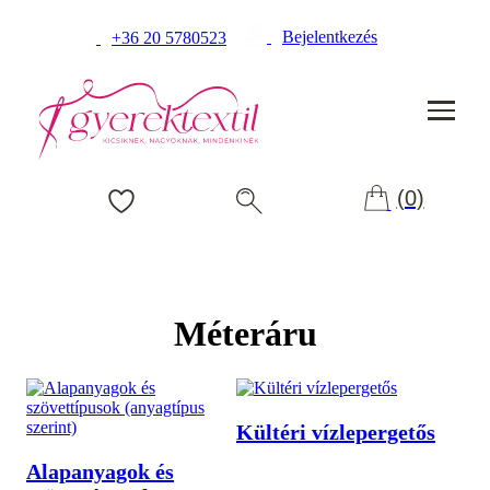
Bejelentkezés
+36 20 5780523
(0)
Méteráru
Kültéri vízlepergetős
Alapanyagok és