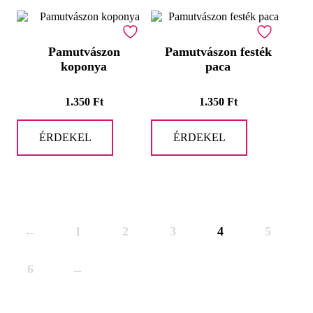
Pamutvászon
Pamutvászon festék
koponya
paca
1.350
Ft
1.350
Ft
ÉRDEKEL
ÉRDEKEL
←
1
2
3
4
5
6
→