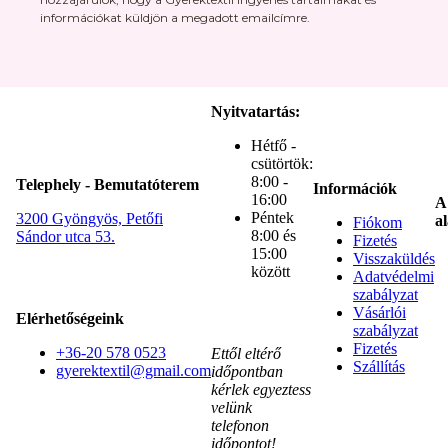
információkat küldjön a megadott emailcímre.
Nyitvatartás:
Hétfő -
csütörtök:
8:00 -
Telephely - Bemutatóterem
Információk
16:00
A
Péntek
3200 Gyöngyös, Petőfi
al
Fiókom
8:00 és
Sándor utca 53.
Fizetés
15:00
Visszaküldés
között
Adatvédelmi
szabályzat
Vásárlói
Elérhetőségeink
szabályzat
Fizetés
+36-20 578 0523
Ettől eltérő
Szállítás
gyerektextil@gmail.com
időpontban
kérlek egyeztess
velünk
telefonon
időpontot!