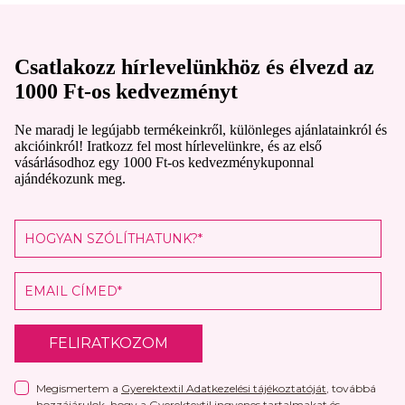
Csatlakozz hírlevelünkhöz és élvezd az
1000 Ft-os kedvezményt
Ne maradj le legújabb termékeinkről, különleges ajánlatainkról és
akcióinkról! Iratkozz fel most hírlevelünkre, és az első
vásárlásodhoz egy 1000 Ft-os kedvezménykuponnal
ajándékozunk meg.
FELIRATKOZOM
Megismertem a
Gyerektextil Adatkezelési tájékoztatóját
, továbbá
hozzájárulok, hogy a Gyerektextil ingyenes tartalmakat és