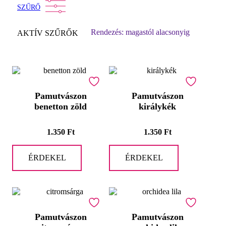
SZŰRŐ
Rendezés: magastól alacsonyig
AKTÍV SZŰRŐK
1.250 FT
7.990 FT
Év:
—
Pamutvászon
Pamutvászon
benetton zöld
királykék
Termékkategóriák
1.350
Ft
1.350
Ft
TERMÉKKATEGÓRIÁK
ÉRDEKEL
ÉRDEKEL
SZŰRŐ
Pamutvászon
Pamutvászon