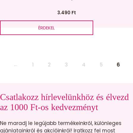
3.490
Ft
ÉRDEKEL
←
1
2
3
4
5
6
Csatlakozz hírlevelünkhöz és élvezd
az 1000 Ft-os kedvezményt
Ne maradj le legújabb termékeinkről, különleges
ajánlatainkról és akcióinkról! Iratkozz fel most