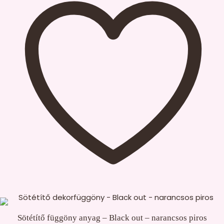
(Csak rá kell kattintanod)* termék
Pelus választék termék
Válassz dupla gézanyagot termék
Válassz minky anyagot termék
Variációk termék
Válassz Wellsoft anyagaink közül termék
Sötétítő függöny anyag – Black out – narancsos piros