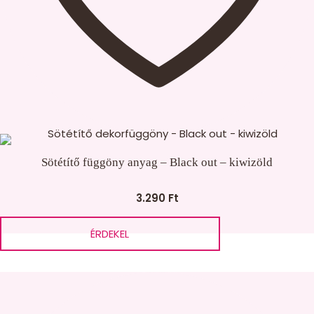
Válassz baby pamut anyagot! termék
Darázsszövet termék
Válassz legnépszerűbb felnőtt szöveteink
közül* termék
Sötétítő függöny anyag – Black out – kiwizöld
Lakástextil termék
3.290
Ft
ÉRDEKEL
Méret termék
Válassz legnépszerűbb szöveteink közül