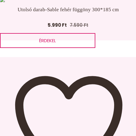
Utolsó darab-Sable fehér függöny 300*185 cm
5.990
Ft
7.590
Ft
Original
Current
price
price
ÉRDEKEL
was:
is:
7.590 Ft.
5.990 Ft.