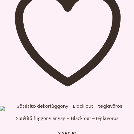
Sötétítő függöny anyag – Black out – téglavörös
3.290
Ft