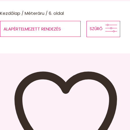
Kezdőlap
/
Méteráru
/ 6. oldal
SZŰRŐ
1.250 FT
7.990 FT
Év:
—
Termékkategóriák