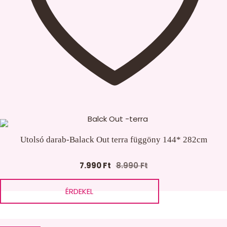
Utolsó darab-Balack Out terra függöny 144* 282cm
7.990
Ft
8.990
Ft
Original
Current
price
price
ÉRDEKEL
was:
is:
8.990 Ft.
7.990 Ft.