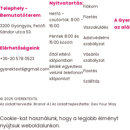
Nyitvatartás:
Fiókom
Telephely -
Hétfő -
Bemutatóterem
Fizetés
csütörtök: 8:00 -
A Gyer
3200 Gyöngyös, Petőfi
16:00
az alá
Visszaküldés
Sándor utca 53.
Péntek 8:00 és
Adatvédelmi
15:00 között
szabályzat
Elérhetőségeink
Ettől eltérő
Vásárlói
+36-20 578 0523
időpontban
szabályzat
kérlek egyeztess
gyerektextil@gmail.com
Fizetés
velünk telefonon
időpontot!
Szállítás
© 2025 GYEREKTEXTIL
Az oldalt tervezte:
Brand-A
| Az oldalt fejlesztette:
Dev Your Way
Cookie-kat használunk, hogy a legjobb élményt
nyújtsuk weboldalunkon.