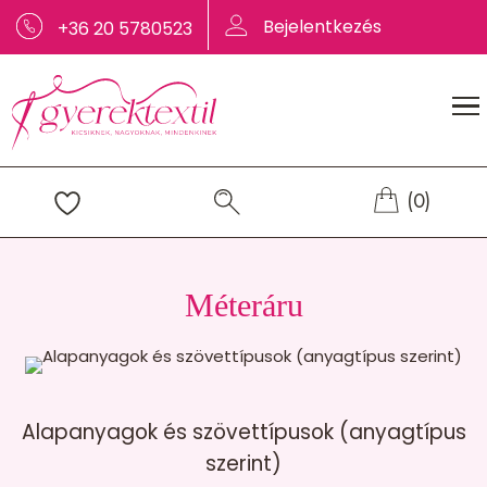
Bejelentkezés
+36 20 5780523
(0)
Méteráru
Alapanyagok és szövettípusok (anyagtípus
szerint)