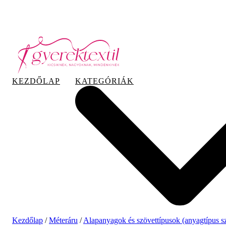
Hazai tervezés, hazai gyártás
KEZDŐLAP
KATEGÓRIÁK
Kezdőlap
/
Méteráru
/
Alapanyagok és szövettípusok (anyagtípus sz