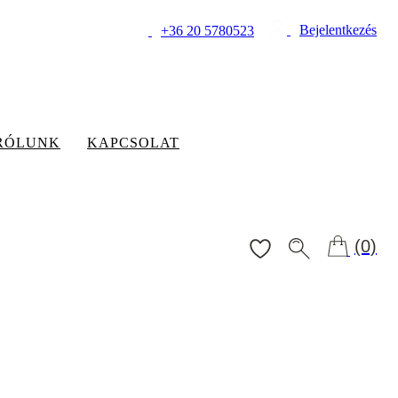
Bejelentkezés
+36 20 5780523
RÓLUNK
KAPCSOLAT
(0)