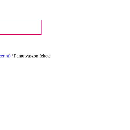
erint)
/
Pamutvászon fekete