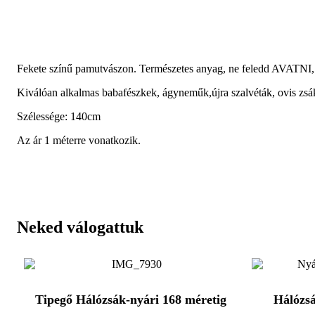
Fekete színű pamutvászon. Természetes anyag, ne feledd AVATNI
Kiválóan alkalmas babafészkek, ágyneműk,újra szalvéták, ovis zsák
Szélessége: 140cm
Az ár 1 méterre vonatkozik.
Neked válogattuk
Tipegő Hálózsák-nyári 168 méretig
Hálózsá