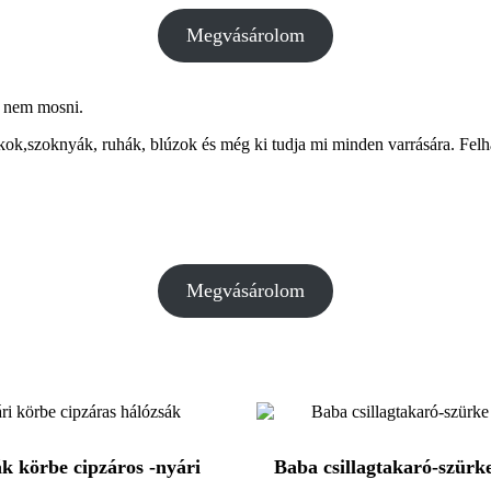
Megvásárolom
, nem mosni.
ok,szoknyák, ruhák, blúzok és még ki tudja mi minden varrására. Felha
Megvásárolom
k körbe cipzáros -nyári
Baba csillagtakaró-szürk