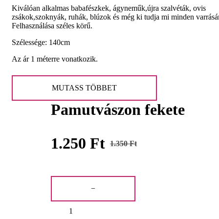
Kiválóan alkalmas babafészkek, ágyneműk,újra szalvéták, ovis
zsákok,szoknyák, ruhák, blúzok és még ki tudja mi minden varrásá
Felhasználása széles körű.
Szélessége: 140cm
Az ár 1 méterre vonatkozik.
MUTASS TÖBBET
Pamutvászon fekete
1.250
Ft
1.350
Ft
Original
Current
price
price
Pamutvászon
was:
is:
fekete
−
mennyiség
1.350 Ft.
1.250 Ft.