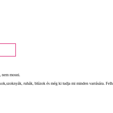
, nem mosni.
ok,szoknyák, ruhák, blúzok és még ki tudja mi minden varrására. Felha