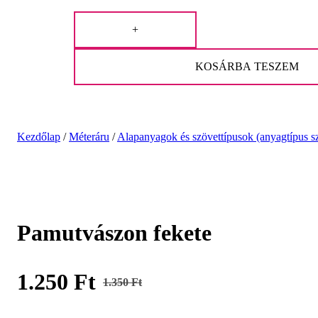
+
KOSÁRBA TESZEM
Kezdőlap
/
Méteráru
/
Alapanyagok és szövettípusok (anyagtípus sz
Akció!
Pamutvászon fekete
1.250
Ft
1.350
Ft
Original
Current