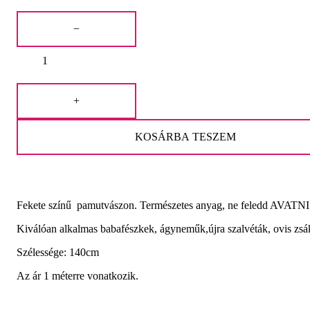
price
price
Pamutvászon
was:
is:
fekete
−
mennyiség
1.350 Ft.
1.250 Ft.
+
KOSÁRBA TESZEM
Fekete színű pamutvászon. Természetes anyag, ne feledd AVATNI
Kiválóan alkalmas babafészkek, ágyneműk,újra szalvéták, ovis zsák
Szélessége: 140cm
Az ár 1 méterre vonatkozik.