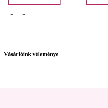
←
→
Vásárlóink véleménye