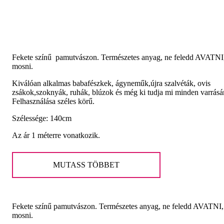
Akció!
Fekete színű pamutvászon. Természetes anyag, ne feledd AVATNI
mosni.
Kiválóan alkalmas babafészkek, ágyneműk,újra szalvéták, ovis
zsákok,szoknyák, ruhák, blúzok és még ki tudja mi minden varrásá
Felhasználása széles körű.
Szélessége: 140cm
Az ár 1 méterre vonatkozik.
MUTASS TÖBBET
Fekete színű pamutvászon. Természetes anyag, ne feledd AVATNI
mosni.