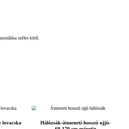
sználása széles körű.
e lovacska
Hálózsák-átmeneti-hosszú ujjú-
60-170 cm méretig