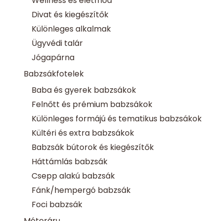
Wellness és életmód
Divat és kiegészítők
Különleges alkalmak
Ügyvédi talár
Jógapárna
Babzsákfotelek
Baba és gyerek babzsákok
Felnőtt és prémium babzsákok
Különleges formájú és tematikus babzsákok
Kültéri és extra babzsákok
Babzsák bútorok és kiegészítők
Háttámlás babzsák
Csepp alakú babzsák
Fánk/hempergó babzsák
Foci babzsák
Méteráru