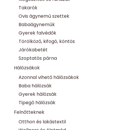
Takarók
Ovis ágynemű szettek
Babaágyneműk
Gyerek falvédők
Törölköző, kifogó, köntös
Járókabetét
Szoptatós párna
Hálózsákok
Azonnal vihető hálózsákok
Baba hálózsák
Gyerek hálózsák
Tipegő hálózsák
Felnőtteknek
Otthon és lakástextil