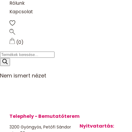
Rólunk
Kapcsolat
(0)
Products
search
Nem ismert nézet
Telephely - Bemutatóterem
Nyitvatartás:
3200 Gyöngyös, Petőfi Sándor