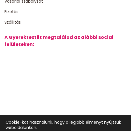
Vásárlói szabályzat
Fizetés
Szállítás
A Gyerektextilt megtalálod az alábbi social
felületeken:
Cookie-kat használunk, hogy a legjobb élményt nyújtsuk
weboldalunkon.