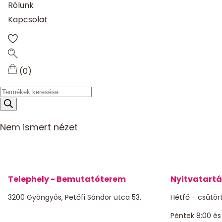
Rólunk
Kapcsolat
(0)
Products
search
Nem ismert nézet
Telephely - Bemutatóterem
Nyitvatartá
3200 Gyöngyös, Petőfi Sándor utca 53.
Hétfő - csütört
Péntek 8:00 és 