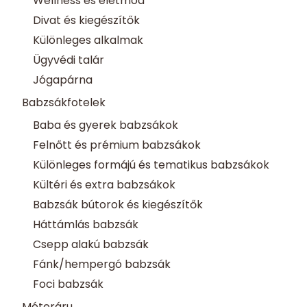
Wellness és életmód
Divat és kiegészítők
Különleges alkalmak
Ügyvédi talár
Jógapárna
Babzsákfotelek
Baba és gyerek babzsákok
Felnőtt és prémium babzsákok
Különleges formájú és tematikus babzsákok
Kültéri és extra babzsákok
Babzsák bútorok és kiegészítők
Háttámlás babzsák
Csepp alakú babzsák
Fánk/hempergó babzsák
Foci babzsák
Méteráru