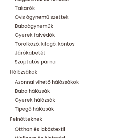
Takarók
Ovis ágynemű szettek
Babaágyneműk
Gyerek falvédők
Törölköző, kifogó, köntös
Járókabetét
Szoptatós párna
Hálózsákok
Azonnal vihető hálózsákok
Baba hálózsák
Gyerek hálózsák
Tipegő hálózsák
Felnőtteknek
Otthon és lakástextil