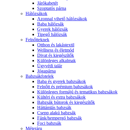
Járókabetét
Szoptatós párna
Hálózsákok
Azonnal vihető hálózsákok
Baba hálózsák
Gyerek hálózsák
Tipegő hálózsák
Felnőtteknek
Otthon és lakástextil
Wellness és életmód
Divat és kiegészítők
Különleges alkalmak
Ügyvédi talár
Jógapárna
Babzsákfotelek
Baba és gyerek babzsákok
Felnőtt és prémium babzsákok
Különleges formájú és tematikus babzsákok
Kültéri és extra babzsákok
Babzsák bútorok és kiegészítők
Háttámlás babzsák
Csepp alakú babzsák
Fánk/hempergó babzsák
Foci babzsák
Méteráru