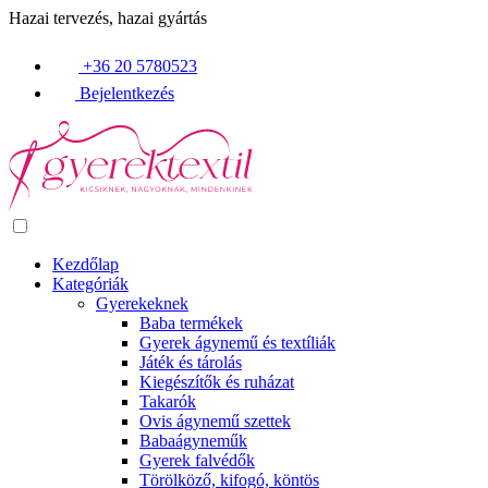
Hazai tervezés, hazai gyártás
+36 20 5780523
Bejelentkezés
Kezdőlap
Kategóriák
Gyerekeknek
Baba termékek
Gyerek ágynemű és textíliák
Játék és tárolás
Kiegészítők és ruházat
Takarók
Ovis ágynemű szettek
Babaágyneműk
Gyerek falvédők
Törölköző, kifogó, köntös