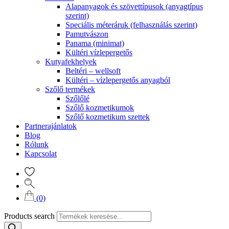
Alapanyagok és szövettípusok (anyagtípus
szerint)
Speciális méteráruk (felhasználás szerint)
Pamutvászon
Panama (minimat)
Kültéri vízlepergetős
Kutyafekhelyek
Beltéri – wellsoft
Kültéri – vízlepergetős anyagból
Szőlő termékek
Szőlőlé
Szőlő kozmetikumok
Szőlő kozmetikum szettek
Partnerajánlatok
Blog
Rólunk
Kapcsolat
(0)
Products search