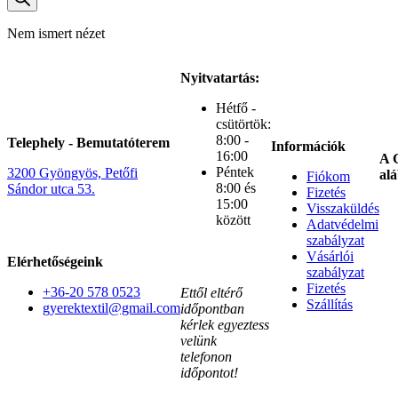
Nem ismert nézet
Nyitvatartás:
Hétfő -
csütörtök:
8:00 -
Telephely - Bemutatóterem
Információk
16:00
A G
Péntek
3200 Gyöngyös, Petőfi
alá
Fiókom
8:00 és
Sándor utca 53.
Fizetés
15:00
Visszaküldés
között
Adatvédelmi
szabályzat
Vásárlói
Elérhetőségeink
szabályzat
Fizetés
+36-20 578 0523
Ettől eltérő
Szállítás
gyerektextil@gmail.com
időpontban
kérlek egyeztess
velünk
telefonon
időpontot!