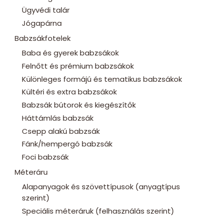
Ügyvédi talár
Jógapárna
Babzsákfotelek
Baba és gyerek babzsákok
Felnőtt és prémium babzsákok
Különleges formájú és tematikus babzsákok
Kültéri és extra babzsákok
Babzsák bútorok és kiegészítők
Háttámlás babzsák
Csepp alakú babzsák
Fánk/hempergó babzsák
Foci babzsák
Méteráru
Alapanyagok és szövettípusok (anyagtípus
szerint)
Speciális méteráruk (felhasználás szerint)