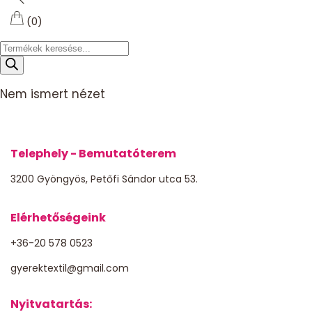
(0)
Products
search
Nem ismert nézet
Telephely - Bemutatóterem
3200 Gyöngyös, Petőfi Sándor utca 53.
Elérhetőségeink
+36-20 578 0523
gyerektextil@gmail.com
Nyitvatartás: