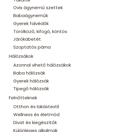
Ovis ágynemű szettek
Babaágyneműk
Gyerek falvédők
Törölköző, kifogó, köntös
Járókabetét
Szoptatós párna
Hálózsákok
Azonnal vihető hálózsákok
Baba hálózsák
Gyerek hálózsák
Tipegő hálózsák
Felnőtteknek
Otthon és lakástextil
Wellness és életmód
Divat és kiegészítők
Különleges alkalmak