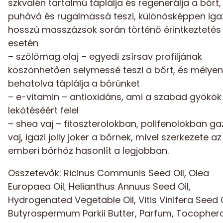
szkvalén tartalmú táplálja és regenerálja a bőrt,
puhává és rugalmassá teszi, különösképpen iga
hosszú masszázsok során történő érintkeztetés
esetén
– szőlőmag olaj – egyedi zsírsav profiljának
köszönhetően selymessé teszi a bőrt, és mélyen
behatolva táplálja a bőrünket
– e-vitamin – antioxidáns, ami a szabad gyökök
lekötéséért felel
– shea vaj – fitoszterolokban, polifenolokban g
vaj, igazi jolly joker a bőrnek, mivel szerkezete az
emberi bőrhöz hasonlít a legjobban.
Összetevők: Ricinus Communis Seed Oil, Olea
Europaea Oil, Helianthus Annuus Seed Oil,
Hydrogenated Vegetable Oil, Vitis Vinifera Seed O
Butyrospermum Parkii Butter, Parfum, Tocophero