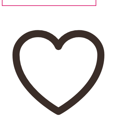
ml
-
MustForYourSkin
mennyiség