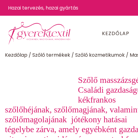
Hazai tervezés, hazai gyártás
KEZDŐLAP
Kezdőlap
/
Szőlő termékek
/
Szőlő kozmetikumok
/
Mas
Szőlő masszázsgé
Családi gazdasá
kékfrankos
szőlőhéjának, szőlőmagjának, valamin
szőlőmagolajának jótékony hatásai
tégelybe zárva, amely egyébként gazd