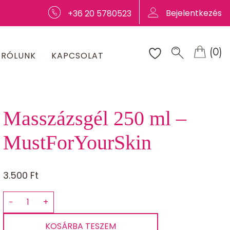
Bejelentkezés
+36 20 5780523
(0)
RÓLUNK
KAPCSOLAT
Masszázsgél 250 ml –
MustForYourSkin
3.500
Ft
−
+
Masszázsgél
250
KOSÁRBA TESZEM