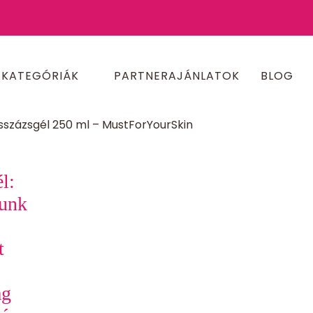
KATEGÓRIÁK
PARTNERAJÁNLATOK
BLOG
százsgél 250 ml – MustForYourSkin
l:
gunk
t
ag