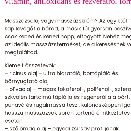
vitamin, antioxidáns és rezveratrol forr
Masszázsolaj vagy masszázskrém? Az egyiktől
kap levegőt a bőröd, a másik túl gyorsan beszív
csak kened és kened hopp, elfogyott. Nehéz meg
az ideális masszázsterméket, de a keresésnek v
megtaláltad.
Kiemelt összetevők:
– ricinus olaj – ultra hidratáló, bőrtápláló és
bőrnyugtató olaj
– olívaolaj – magas tokoferol-, polifenol-, sztero
szkvalén tartalmú táplálja és regenerálja a bőrt,
puhává és rugalmassá teszi, különösképpen iga
hosszú masszázsok során történő érintkeztetés
esetén
– szőlőmag olaj – egyedi zsírsav profiljának