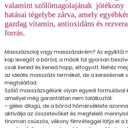
valamint szőlőmagolajának jótékony
hatásai tégelybe zárva, amely egyébké
gazdag vitamin, antioxidáns és rezvera
forrás.
Masszázsolaj vagy masszázskrém? Az egyiktől
kap levegőt a bőröd, a másik túl gyorsan beszív
csak kened és kened hopp, elfogyott. Nehéz meg
az ideális
masszázs
terméket, de a keresésnek 
megtaláltad.
Szőlő masszázs
gél
ünk olyan egyedi formulával k
amellyel még garantáltan nem találkoztál:
– géles állagú, de a bőröd hőmérséklete azonna
aktiválja az összetevőket és megfelelő mennyis
finoman csúszós, vékony filmréteggel látja el a 