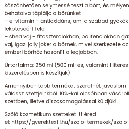
köszönhetően selymessé teszi a bőrt, és mélyen
behatolva táplálja a bőrünket
– e-vitamin – antioxidáns, ami a szabad gyökök
lekötéséért felel
– shea vaj – fitoszterolokban, polifenolokban g
vaj, igazi jolly joker a bőrnek, mivel szerkezete az
emberi bőrhöz hasonlít a legjobban.
Űrtartalma: 250 ml (500 ml-es, valamint 1 literes
kiszerelésben is készítjük)
Amennyiben több terméket szeretnél, javaslom
válassz szettjeinkből. 10%-kal olcsóbban vásáro
szettben, illetve díszcsomagolással küldjük!
Szőlő kozmetikum szetteket itt éred
el:
https://gyerektextil.hu/szolo-termekek/szolo