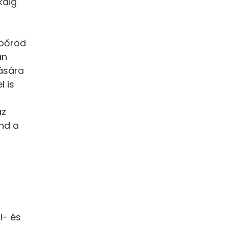
káig
 bőröd
an
tására
 is
az
ind a
l- és