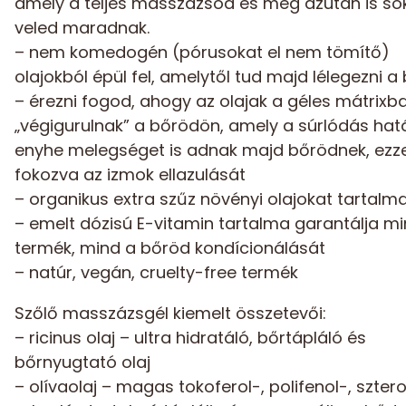
amely a teljes masszázsod és még azután is so
veled maradnak.
– nem komedogén (pórusokat el nem tömítő)
olajokból épül fel, amelytől tud majd lélegezni a
– érezni fogod, ahogy az olajak a géles mátrixb
„végigurulnak” a bőrödön, amely a súrlódás ha
enyhe melegséget is adnak majd bőrödnek, ezzel
fokozva az izmok ellazulását
– organikus extra szűz növényi olajokat tartalm
– emelt dózisú E-vitamin tartalma garantálja m
termék, mind a bőröd kondícionálását
– natúr, vegán, cruelty-free termék
Szőlő masszázsgél kiemelt összetevői:
– ricinus olaj – ultra hidratáló, bőrtápláló és
bőrnyugtató olaj
– olívaolaj – magas tokoferol-, polifenol-, sztero