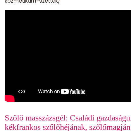
kozmetikum-szettek/
Szőlő masszázsgél: Családi gazdaság
kékfrankos szőlőhéjának, szőlőmagján