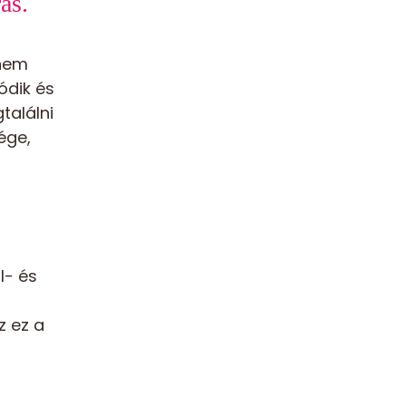
ás.
 nem
ódik és
találni
ége,
l- és
z ez a