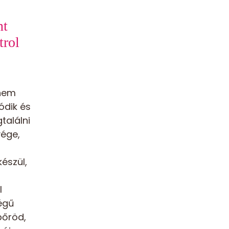
nt
trol
 nem
ódik és
találni
vége,
észül,
l
égű
bőröd,