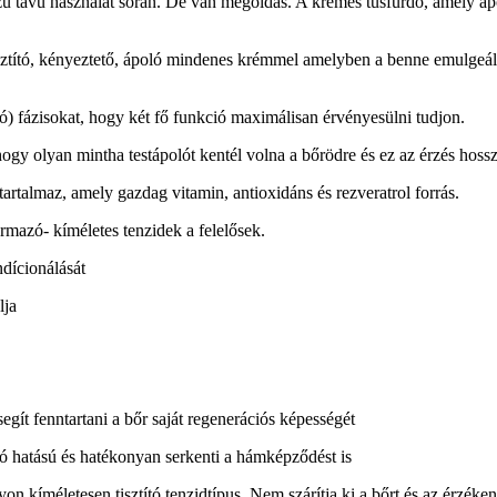
sszú távú használat során. De van megoldás. A krémes tusfürdő, amely ápo
tító, kényeztető, ápoló mindenes krémmel amelyben a benne emulgeált 
ló) fázisokat, hogy két fő funkció maximálisan érvényesülni tudjon.
 olyan mintha testápolót kentél volna a bőrödre és ez az érzés hosszú
talmaz, amely gazdag vitamin, antioxidáns és rezveratrol forrás.
mazó- kíméletes tenzidek a felelősek.
dícionálását
lja
gít fenntartani a bőr saját regenerációs képességét
hatású és hatékonyan serkenti a hámképződést is
életesen tisztító tenzidtípus. Nem szárítja ki a bőrt és az érzékeny bő