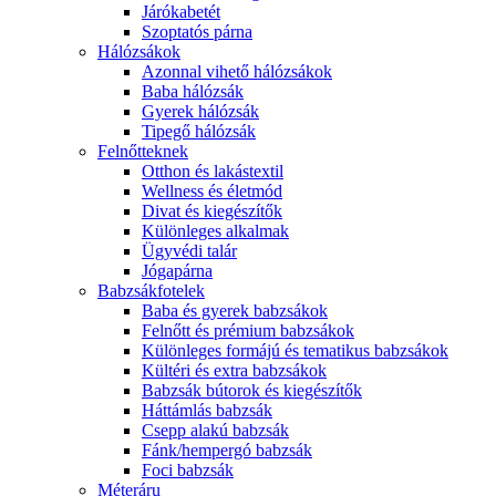
Járókabetét
Szoptatós párna
Hálózsákok
Azonnal vihető hálózsákok
Baba hálózsák
Gyerek hálózsák
Tipegő hálózsák
Felnőtteknek
Otthon és lakástextil
Wellness és életmód
Divat és kiegészítők
Különleges alkalmak
Ügyvédi talár
Jógapárna
Babzsákfotelek
Baba és gyerek babzsákok
Felnőtt és prémium babzsákok
Különleges formájú és tematikus babzsákok
Kültéri és extra babzsákok
Babzsák bútorok és kiegészítők
Háttámlás babzsák
Csepp alakú babzsák
Fánk/hempergó babzsák
Foci babzsák
Méteráru