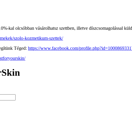
10%-kal olcsóbban vásárolhatsz szettben, illetve díszcsomagolással kül
termekek/szolo-kozmetikum-szettek/
segítünk Téged:
https://www.facebook.com/profile.php?id=100086933
tforyourskin/
rSkin