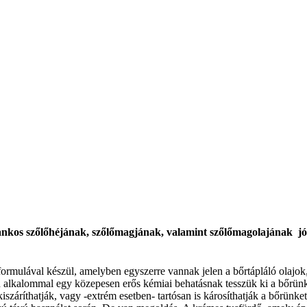
ankos szőlőhéjának, szőlőmagjának, valamint szőlőmagolajának jó
ulával készül, amelyben egyszerre vannak jelen a bőrtápláló olajok, és
 alkalommal egy közepesen erős kémiai behatásnak tesszük ki a bőrünk
száríthatják, vagy -extrém esetben- tartósan is károsíthatják a bőrünket