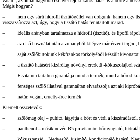
valami, az annál nagyobb eséllyel fejt ki káros hatást is a bőrre a ho
Mégis hogyan?
– nem egy sűrű hidrofil tisztítógéllel van dolgunk, hanem egy tisz
visszazsírozza azt, úgy, hogy a tisztító hatás fenntartott marad.
– ideális arányban tartalmazza a hidrofil (tisztító), és lipofil (ápo
– az első használat után a zuhanyból kilépve már érzeni fogod, hogy
– saját szőlőbirtokunk kékfrankos törkölyéből készült kivonatot tar
– a tisztító hatásért kizárólag növényi eredetű -kókuszolajból szár
– E-vitamin tartalma garantálja mind a termék, mind a bőröd kon
– fenséges szőlő illatával garantáltan elvarázsolja azt aki kipróbá
– natúr, vegán, cruelty-free termék
Kiemelt összetevők:
– szőlőmag olaj – puhító, lágyítja a bőrt és védi a kiszáradástól, se
– panthenol – másik nevén B5 provitamin; bőrnyugtató, hidratáló 
– kókusztenzid – Nedvesítő, kisimító, kondicionáló hatású. Nagyon kím