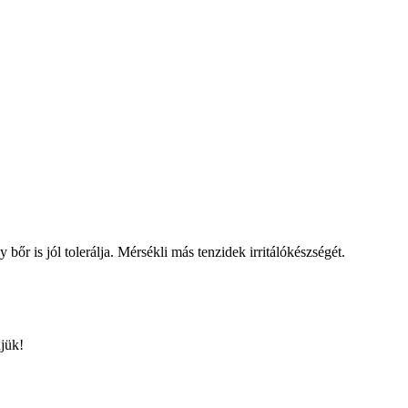
r is jól tolerálja. Mérsékli más tenzidek irritálókészségét.
djük!