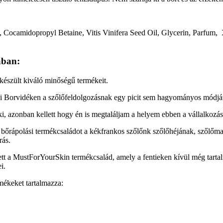
, Cocamidopropyl Betaine, Vitis Vinifera Seed Oil, Glycerin, Parfum
ában:
észült kiváló minőségű termékeit.
Borvidéken a szőlőfeldolgozásnak egy picit sem hagyományos módját 
eki, azonban kellett hogy én is megtaláljam a helyem ebben a vállalkozá
bőrápolási termékcsaládot a kékfrankos szőlőnk szőlőhéjának, szőlőmag
rás.
etett a MustForYourSkin termékcsalád, amely a fentieken kívül még tart
i.
mékeket tartalmazza: