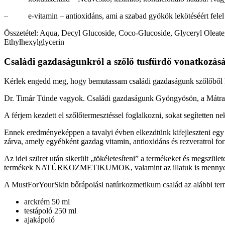
– e-vitamin – antioxidáns, ami a szabad gyökök lekötéséért felel
Összetétel: Aqua, Decyl Glucoside, Coco-Glucoside, Glyceryl Oleate
Ethylhexylglycerin
Családi gazdaságunkról a szőlő tusfürdő vonatkozás
Kérlek engedd meg, hogy bemutassam családi gazdaságunk szőlőből k
Dr. Timár Tünde vagyok. Családi gazdaságunk Gyöngyösön, a Mátrai 
A férjem kezdett el szőlőtermesztéssel foglalkozni, sokat segítetten n
Ennek eredményeképpen a tavalyi évben elkezdtünk kifejleszteni egy 
zárva, amely egyébként gazdag vitamin, antioxidáns és rezveratrol for
Az idei szüret után sikerült „tökéletesíteni” a termékeket és megszül
termékek NATÚRKOZMETIKUMOK, valamint az illatuk is mennye
A MustForYourSkin bőrápolási natúrkozmetikum család az alábbi ter
arckrém 50 ml
testápoló 250 ml
ajakápoló