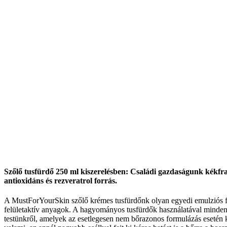
Szőlő tusfürdő 250 ml kiszerelésben: Családi gazdaságunk kékfr
antioxidáns és rezveratrol forrás.
A MustForYourSkin szőlő krémes tusfürdőnk olyan egyedi emulziós form
felületaktív anyagok. A hagyományos tusfürdők használatával minden
testünkről, amelyek az esetlegesen nem bőrazonos formulázás esetén ki