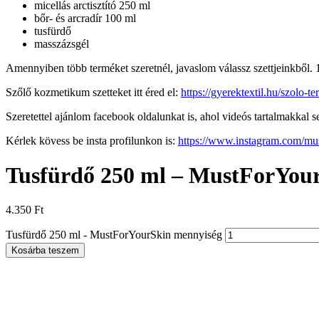
micellás arctisztító 250 ml
bőr- és arcradír 100 ml
tusfürdő
masszázsgél
Amennyiben több terméket szeretnél, javaslom válassz szettjeinkből. 
Szőlő kozmetikum szetteket itt éred el:
https://gyerektextil.hu/szolo-
Szeretettel ajánlom facebook oldalunkat is, ahol videós tartalmakkal 
Kérlek kövess be insta profilunkon is:
https://www.instagram.com/mus
Tusfürdő 250 ml – MustForYou
4.350
Ft
Tusfürdő 250 ml - MustForYourSkin mennyiség
Kosárba teszem