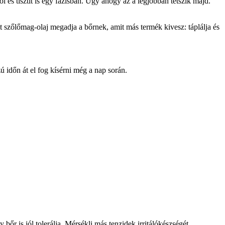
l és tisztít is egy fázisban. Úgy ahogy az a legjobban tetszik majd.
szőlőmag-olaj megadja a bőrnek, amit más termék kivesz: táplálja és
 időn át el fog kísérni még a nap során.
r is jól tolerálja. Mérsékli más tenzidek irritálókészségét.