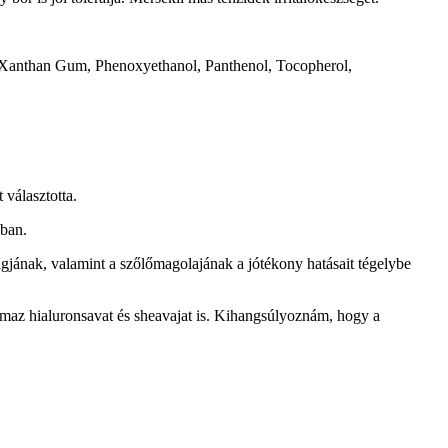
, Xanthan Gum, Phenoxyethanol, Panthenol, Tocopherol,
választotta.
sban.
jának, valamint a szőlőmagolajának a jótékony hatásait tégelybe
almaz hialuronsavat és sheavajat is. Kihangsúlyoznám, hogy a