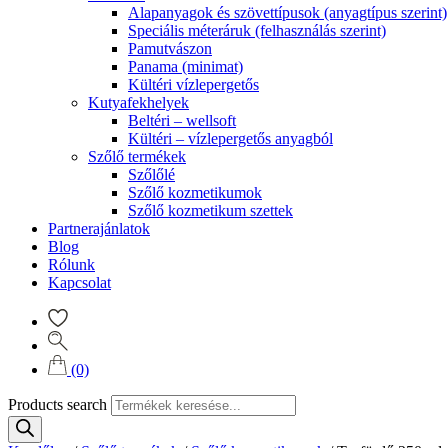
Alapanyagok és szövettípusok (anyagtípus szerint)
Speciális méteráruk (felhasználás szerint)
Pamutvászon
Panama (minimat)
Kültéri vízlepergetős
Kutyafekhelyek
Beltéri – wellsoft
Kültéri – vízlepergetős anyagból
Szőlő termékek
Szőlőlé
Szőlő kozmetikumok
Szőlő kozmetikum szettek
Partnerajánlatok
Blog
Rólunk
Kapcsolat
(0)
Products search