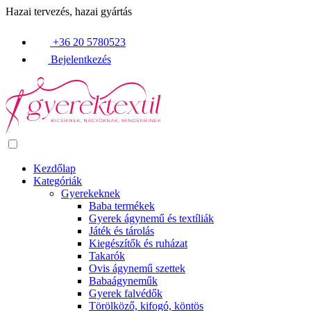
Hazai tervezés, hazai gyártás
+36 20 5780523
Bejelentkezés
Kezdőlap
Kategóriák
Gyerekeknek
Baba termékek
Gyerek ágynemű és textíliák
Játék és tárolás
Kiegészítők és ruházat
Takarók
Ovis ágynemű szettek
Babaágyneműk
Gyerek falvédők
Törölköző, kifogó, köntös