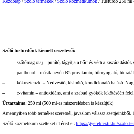
Kezdőlap
/
Szőlő termékek
/
Szőlő kozmetikumok
/
Tusfürdő 250 ml
Szőlő tusfürdőnk kiemelt összetevői:
– szőlőmag olaj – puhító, lágyítja a bőrt és védi a kiszáradástól, se
– panthenol – másik nevén B5 provitamin; bőrnyugtató, hidratáló 
– kókusztenzid – Nedvesítő, kisimító, kondicionáló hatású. Nagyon kím
– e-vitamin – antioxidáns, ami a szabad gyökök lekötéséért felel
Űrtartalma
: 250 ml (500 ml-es miszerelésben is készítjük)
Amennyiben több terméket szeretnél, javaslom válassz szettjeinkből. 
Szőlő kozmetikum szetteket itt éred el:
https://gyerektextil.hu/szolo-