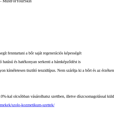
 – MustForYourSkin
gít fenntartani a bőr saját regenerációs képességét
hatású és hatékonyan serkenti a hámképződést is
életesen tisztító tenzidtípus. Nem szárítja ki a bőrt és az érzékeny bő
10%-kal olcsóbban vásárolhatsz szettben, illetve díszcsomagolással kül
termekek/szolo-kozmetikum-szettek/