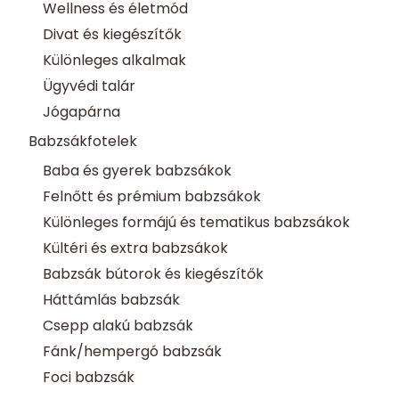
Wellness és életmód
Divat és kiegészítők
Különleges alkalmak
Ügyvédi talár
Jógapárna
Babzsákfotelek
Baba és gyerek babzsákok
Felnőtt és prémium babzsákok
Különleges formájú és tematikus babzsákok
Kültéri és extra babzsákok
Babzsák bútorok és kiegészítők
Háttámlás babzsák
Csepp alakú babzsák
Fánk/hempergó babzsák
Foci babzsák