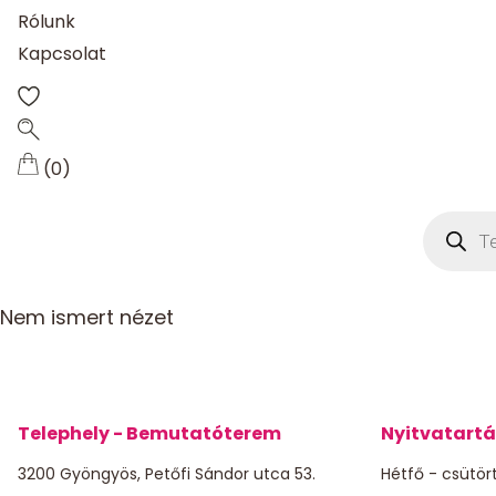
Rólunk
Kapcsolat
(0)
Product
search
Nem ismert nézet
Telephely - Bemutatóterem
Nyitvatartá
3200 Gyöngyös, Petőfi Sándor utca 53.
Hétfő - csütört