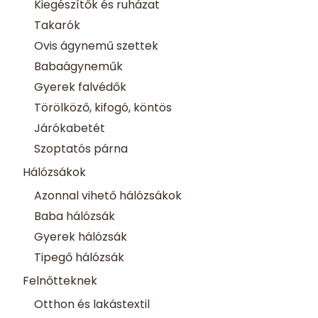
Kiegészítők és ruházat
Takarók
Ovis ágynemű szettek
Babaágyneműk
Gyerek falvédők
Törölköző, kifogó, köntös
Járókabetét
Szoptatós párna
Hálózsákok
Azonnal vihető hálózsákok
Baba hálózsák
Gyerek hálózsák
Tipegő hálózsák
Felnőtteknek
Otthon és lakástextil