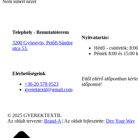
Nem ismert nézet
Telephely - Bemutatóterem
Nyitvatartás:
3200 Gyöngyös, Petőfi Sándor
Hétfő - csütörtök: 8:00
utca 53.
Péntek 8:00 és 15:00 k
Elérhetőségeink
Ettől eltérő időpontban kérle
+36-20 578 0523
időpontot!
gyerektextil@gmail.com
© 2025 GYEREKTEXTIL
Az oldalt tervezte:
Brand-A
| Az oldalt fejlesztette:
Dev Your Way