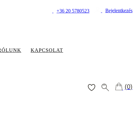
Bejelentkezés
+36 20 5780523
RÓLUNK
KAPCSOLAT
(0)