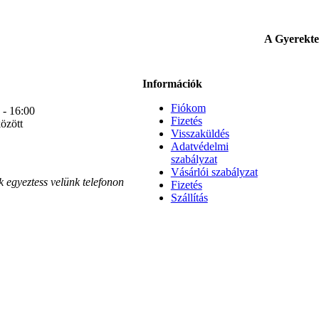
A Gyerektex
Információk
Fiókom
 - 16:00
Fizetés
özött
Visszaküldés
Adatvédelmi
szabályzat
Vásárlói szabályzat
k egyeztess velünk telefonon
Fizetés
Szállítás