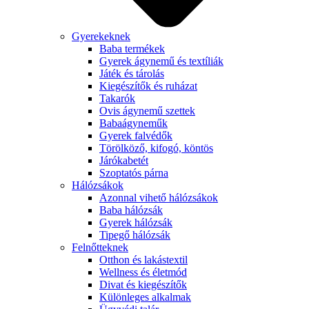
Gyerekeknek
Baba termékek
Gyerek ágynemű és textíliák
Játék és tárolás
Kiegészítők és ruházat
Takarók
Ovis ágynemű szettek
Babaágyneműk
Gyerek falvédők
Törölköző, kifogó, köntös
Járókabetét
Szoptatós párna
Hálózsákok
Azonnal vihető hálózsákok
Baba hálózsák
Gyerek hálózsák
Tipegő hálózsák
Felnőtteknek
Otthon és lakástextil
Wellness és életmód
Divat és kiegészítők
Különleges alkalmak