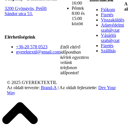
16:00
A
Péntek
3200 Gyöngyös, Petőfi
al
Fiókom
8:00 és
Sándor utca 53.
Fizetés
15:00
Visszaküldés
között
Adatvédelmi
szabályzat
Vásárlói
Elérhetőségeink
szabályzat
Fizetés
+36-20 578 0523
Ettől eltérő
Szállítás
gyerektextil@gmail.com
időpontban
kérlek egyeztess
velünk
telefonon
időpontot!
© 2025 GYEREKTEXTIL
Az oldalt tervezte:
Brand-A
| Az oldalt fejlesztette:
Dev Your
Way