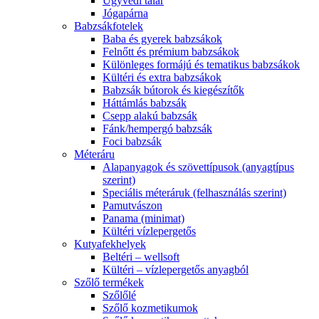
Ügyvédi talár
Jógapárna
Babzsákfotelek
Baba és gyerek babzsákok
Felnőtt és prémium babzsákok
Különleges formájú és tematikus babzsákok
Kültéri és extra babzsákok
Babzsák bútorok és kiegészítők
Háttámlás babzsák
Csepp alakú babzsák
Fánk/hempergó babzsák
Foci babzsák
Méteráru
Alapanyagok és szövettípusok (anyagtípus
szerint)
Speciális méteráruk (felhasználás szerint)
Pamutvászon
Panama (minimat)
Kültéri vízlepergetős
Kutyafekhelyek
Beltéri – wellsoft
Kültéri – vízlepergetős anyagból
Szőlő termékek
Szőlőlé
Szőlő kozmetikumok