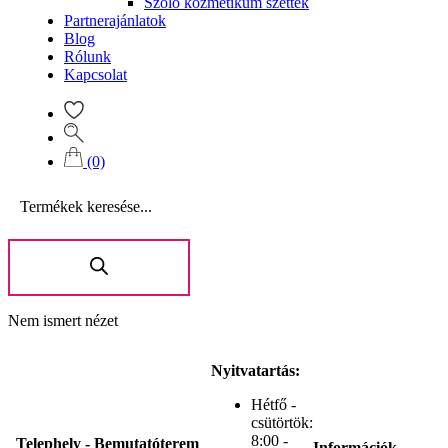
Szőlő kozmetikum szettek
Partnerajánlatok
Blog
Rólunk
Kapcsolat
(0)
Products
search
Nem ismert nézet
Nyitvatartás:
Hétfő -
csütörtök:
8:00 -
Telephely - Bemutatóterem
Információk