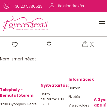
Bejelentkezés
+36 20 5780523
(0)
Nem ismert nézet
Információk
Nyitvatartás:
Fiókom
Telephely -
Hétfő -
Bemutatóterem
Fizetés
csütörtök: 8:00 -
A Gyer
3200 Gyöngyös, Petőfi
16:00
az alá
Visszaküldés