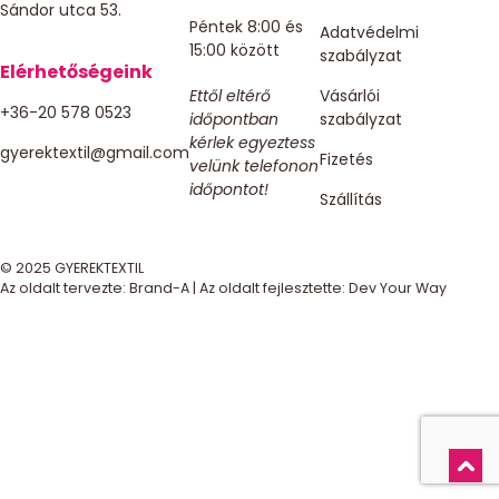
Sándor utca 53.
Péntek 8:00 és
Adatvédelmi
15:00 között
szabályzat
Elérhetőségeink
Ettől eltérő
Vásárlói
+36-20 578 0523
időpontban
szabályzat
kérlek egyeztess
gyerektextil@gmail.com
Fizetés
velünk telefonon
időpontot!
Szállítás
© 2025 GYEREKTEXTIL
Az oldalt tervezte:
Brand-A
| Az oldalt fejlesztette:
Dev Your Way