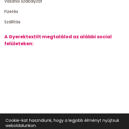
Vásárlói szabályzat
Fizetés
Szállítás
A Gyerektextilt megtalálod az alábbi social
felületeken:
Cookie-kat használunk, hogy a legjobb élményt nyújtsuk
weboldalunkon.