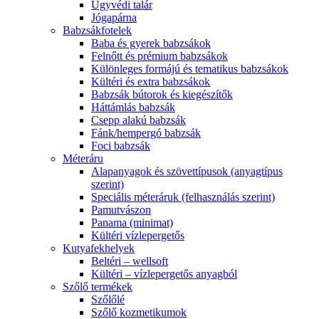
Ügyvédi talár
Jógapárna
Babzsákfotelek
Baba és gyerek babzsákok
Felnőtt és prémium babzsákok
Különleges formájú és tematikus babzsákok
Kültéri és extra babzsákok
Babzsák bútorok és kiegészítők
Háttámlás babzsák
Csepp alakú babzsák
Fánk/hempergó babzsák
Foci babzsák
Méteráru
Alapanyagok és szövettípusok (anyagtípus
szerint)
Speciális méteráruk (felhasználás szerint)
Pamutvászon
Panama (minimat)
Kültéri vízlepergetős
Kutyafekhelyek
Beltéri – wellsoft
Kültéri – vízlepergetős anyagból
Szőlő termékek
Szőlőlé
Szőlő kozmetikumok