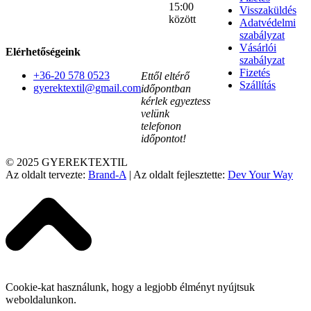
15:00
Visszaküldés
között
Adatvédelmi
szabályzat
Vásárlói
Elérhetőségeink
szabályzat
Fizetés
+36-20 578 0523
Ettől eltérő
Szállítás
gyerektextil@gmail.com
időpontban
kérlek egyeztess
velünk
telefonon
időpontot!
© 2025 GYEREKTEXTIL
Az oldalt tervezte:
Brand-A
| Az oldalt fejlesztette:
Dev Your Way
Cookie-kat használunk, hogy a legjobb élményt nyújtsuk
weboldalunkon.