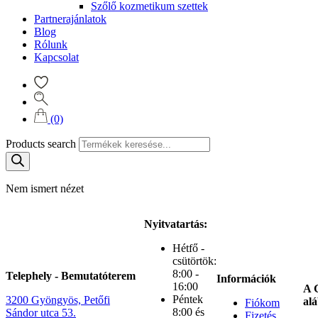
Szőlő kozmetikum szettek
Partnerajánlatok
Blog
Rólunk
Kapcsolat
(0)
Products search
Nem ismert nézet
Nyitvatartás:
Hétfő -
csütörtök:
8:00 -
Telephely - Bemutatóterem
Információk
16:00
A G
Péntek
3200 Gyöngyös, Petőfi
alá
Fiókom
8:00 és
Sándor utca 53.
Fizetés