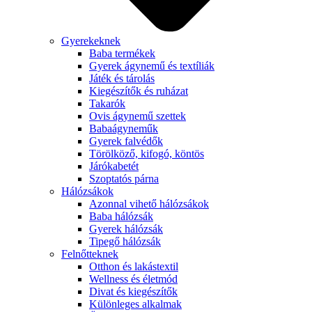
Gyerekeknek
Baba termékek
Gyerek ágynemű és textíliák
Játék és tárolás
Kiegészítők és ruházat
Takarók
Ovis ágynemű szettek
Babaágyneműk
Gyerek falvédők
Törölköző, kifogó, köntös
Járókabetét
Szoptatós párna
Hálózsákok
Azonnal vihető hálózsákok
Baba hálózsák
Gyerek hálózsák
Tipegő hálózsák
Felnőtteknek
Otthon és lakástextil
Wellness és életmód
Divat és kiegészítők
Különleges alkalmak