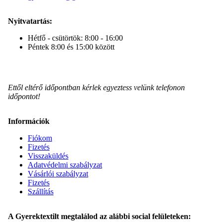
Nyitvatartás:
Hétfő - csütörtök: 8:00 - 16:00
Péntek 8:00 és 15:00 között
Ettől eltérő időpontban kérlek egyeztess velünk telefonon
időpontot!
Információk
Fiókom
Fizetés
Visszaküldés
Adatvédelmi szabályzat
Vásárlói szabályzat
Fizetés
Szállítás
A Gyerektextilt megtalálod az alábbi social felületeken: