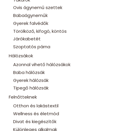
Ovis ágynemű szettek
Babaágyneműk
Gyerek falvédők
Törölköző, kifogó, köntös
Járókabetét
Szoptatós párna
Hálózsákok
Azonnal vihető hálózsákok
Baba hálózsák
Gyerek hálózsák
Tipegő hálózsák
Felnőtteknek
Otthon és lakástextil
Wellness és életmód
Divat és kiegészítők
Különleges alkalmak