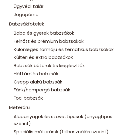
Ügyvédi talár
Jógapárna
Babzsákfotelek
Baba és gyerek babzsákok
Felnőtt és prémium babzsákok
Különleges formájú és tematikus babzsákok
Kültéri és extra babzsákok
Babzsák bútorok és kiegészítők
Háttámlás babzsák
Csepp alakú babzsák
Fánk/hempergó babzsák
Foci babzsák
Méteráru
Alapanyagok és szövettípusok (anyagtípus
szerint)
Speciális méteráruk (felhasználás szerint)