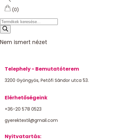
(0)
Products
search
Nem ismert nézet
Telephely - Bemutatóterem
3200 Gyöngyös, Petőfi Sándor utca 53.
Elérhetőségeink
+36-20 578 0523
gyerektextil@gmail.com
Nyitvatartás: