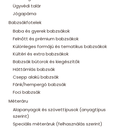
Ügyvédi talár
Jógapárna
Babzsákfotelek
Baba és gyerek babzsákok
Felnőtt és prémium babzsákok
Különleges formájú és tematikus babzsákok
Kültéri és extra babzsákok
Babzsák bútorok és kiegészítők
Háttámlás babzsák
Csepp alakú babzsák
Fánk/hempergó babzsák
Foci babzsák
Méteráru
Alapanyagok és szövettípusok (anyagtípus
szerint)
Speciális méteráruk (felhasználás szerint)