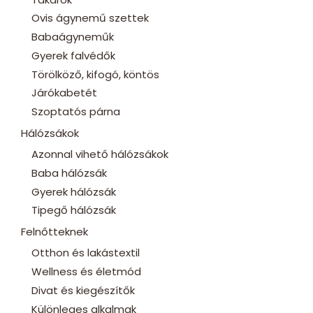
Ovis ágynemű szettek
Babaágyneműk
Gyerek falvédők
Törölköző, kifogó, köntös
Járókabetét
Szoptatós párna
Hálózsákok
Azonnal vihető hálózsákok
Baba hálózsák
Gyerek hálózsák
Tipegő hálózsák
Felnőtteknek
Otthon és lakástextil
Wellness és életmód
Divat és kiegészítők
Különleges alkalmak