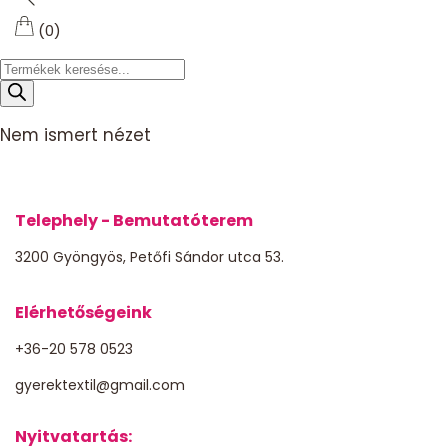
(0)
Products
search
Nem ismert nézet
Telephely - Bemutatóterem
3200 Gyöngyös, Petőfi Sándor utca 53.
Elérhetőségeink
+36-20 578 0523
gyerektextil@gmail.com
Nyitvatartás: