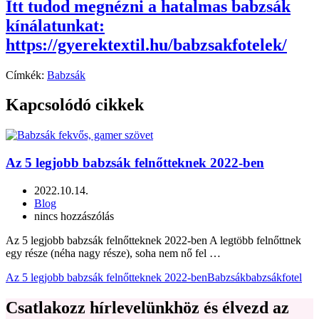
Itt tudod megnézni a hatalmas babzsák
kínálatunkat:
https://gyerektextil.hu/babzsakfotelek/
Címkék:
Babzsák
Kapcsolódó cikkek
Az 5 legjobb babzsák felnőtteknek 2022-ben
2022.10.14.
Blog
nincs hozzászólás
Az 5 legjobb babzsák felnőtteknek 2022-ben A legtöbb felnőttnek
egy része (néha nagy része), soha nem nő fel …
Az 5 legjobb babzsák felnőtteknek 2022-ben
Babzsák
babzsákfotel
Csatlakozz hírlevelünkhöz és élvezd az