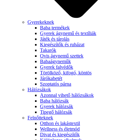
Gyerekeknek
Baba termékek
Gyerek ágynemű és textíliák
Játék és tárolás
Kiegészítők és ruházat
Takarók
Ovis ágynemű szettek
Babaágyneműk
Gyerek falvédők
Törölköző, kifogó, köntös
Járókabetét
Szoptatós párna
Hálózsákok
Azonnal vihető hálózsákok
Baba hálózsák
Gyerek hálózsák
Tipegő hálózsák
Felnőtteknek
Otthon és lakástextil
Wellness és életmód
Divat és kiegészítők