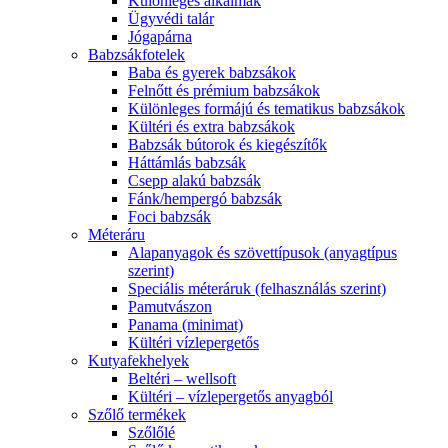
Különleges alkalmak
Ügyvédi talár
Jógapárna
Babzsákfotelek
Baba és gyerek babzsákok
Felnőtt és prémium babzsákok
Különleges formájú és tematikus babzsákok
Kültéri és extra babzsákok
Babzsák bútorok és kiegészítők
Háttámlás babzsák
Csepp alakú babzsák
Fánk/hempergó babzsák
Foci babzsák
Méteráru
Alapanyagok és szövettípusok (anyagtípus
szerint)
Speciális méteráruk (felhasználás szerint)
Pamutvászon
Panama (minimat)
Kültéri vízlepergetős
Kutyafekhelyek
Beltéri – wellsoft
Kültéri – vízlepergetős anyagból
Szőlő termékek
Szőlőlé