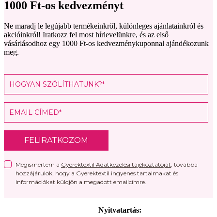
1000 Ft-os kedvezményt
Ne maradj le legújabb termékeinkről, különleges ajánlatainkról és
akcióinkról! Iratkozz fel most hírlevelünkre, és az első
vásárlásodhoz egy 1000 Ft-os kedvezménykuponnal ajándékozunk
meg.
FELIRATKOZOM
Megismertem a
Gyerektextil Adatkezelési tájékoztatóját
, továbbá
hozzájárulok, hogy a Gyerektextil ingyenes tartalmakat és
információkat küldjön a megadott emailcímre.
Nyitvatartás: