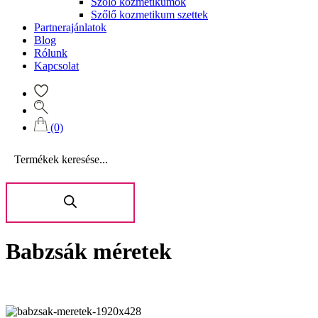
Szőlő kozmetikumok
Szőlő kozmetikum szettek
Partnerajánlatok
Blog
Rólunk
Kapcsolat
(0)
Products
search
Babzsák méretek