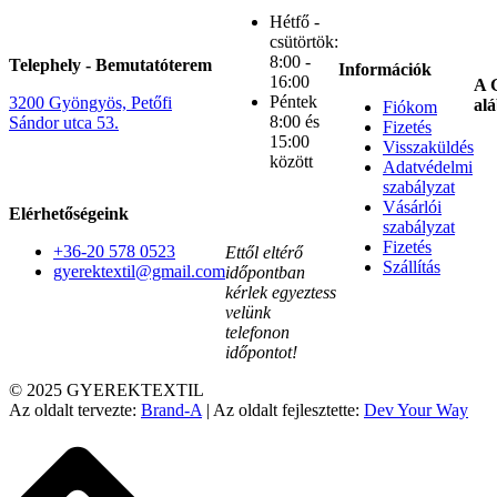
Hétfő -
csütörtök:
8:00 -
Telephely - Bemutatóterem
Információk
16:00
A G
Péntek
3200 Gyöngyös, Petőfi
alá
Fiókom
8:00 és
Sándor utca 53.
Fizetés
15:00
Visszaküldés
között
Adatvédelmi
szabályzat
Vásárlói
Elérhetőségeink
szabályzat
Fizetés
+36-20 578 0523
Ettől eltérő
Szállítás
gyerektextil@gmail.com
időpontban
kérlek egyeztess
velünk
telefonon
időpontot!
© 2025 GYEREKTEXTIL
Az oldalt tervezte:
Brand-A
| Az oldalt fejlesztette:
Dev Your Way