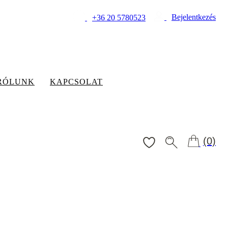
Bejelentkezés
+36 20 5780523
RÓLUNK
KAPCSOLAT
(0)