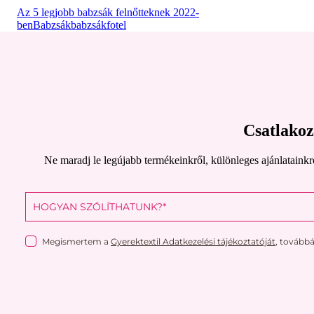
Az 5 legjobb babzsák felnőtteknek 2022-
ben
Babzsák
babzsákfotel
Csatlakoz
Ne maradj le legújabb termékeinkről, különleges ajánlataink
Megismertem a
Gyerektextil Adatkezelési tájékoztatóját
, tovább