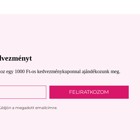
edvezményt
lásodhoz egy 1000 Ft-os kedvezménykuponnal ajándékozunk meg.
FELIRATKOZOM
küldjön a megadott emailcímre.