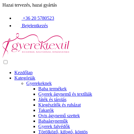
Hazai tervezés, hazai gyártás
+36 20 5780523
Bejelentkezés
Kezdőlap
Kategóriák
Gyerekeknek
Baba termékek
Gyerek ágynemű és textíliák
Játék és tárolás
Kiegészítők és ruházat
Takarók
Ovis ágynemű szettek
Babaágyneműk
Gyerek falvédők
Törölköző, kifogó, köntös