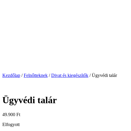
Kezdőlap
/
Felnőtteknek
/
Divat és kiegészítők
/
Ügyvédi talár
Ügyvédi talár
49.900
Ft
Elfogyott