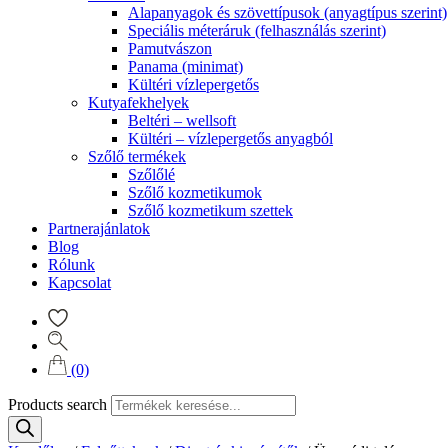
Alapanyagok és szövettípusok (anyagtípus szerint)
Speciális méteráruk (felhasználás szerint)
Pamutvászon
Panama (minimat)
Kültéri vízlepergetős
Kutyafekhelyek
Beltéri – wellsoft
Kültéri – vízlepergetős anyagból
Szőlő termékek
Szőlőlé
Szőlő kozmetikumok
Szőlő kozmetikum szettek
Partnerajánlatok
Blog
Rólunk
Kapcsolat
(0)
Products search