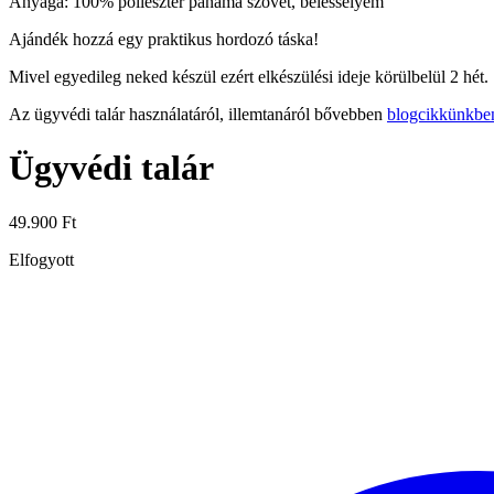
Anyaga: 100% poliészter panama szövet, bélésselyem
Ajándék hozzá egy praktikus hordozó táska!
Mivel egyedileg neked készül ezért elkészülési ideje körülbelül 2 hét.
Az ügyvédi talár használatáról, illemtanáról bővebben
blogcikkünkben 
Ügyvédi talár
49.900
Ft
Elfogyott