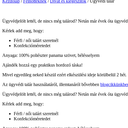
Kezdőlap
/
Felnőtteknek
/
Divat és kiegészítők
/
Ügyvédi talár
Ügyvédjelölt lettél, de nincs még talárod? Netán már évek óta ügyvé
Kérlek add meg, hogy:
Férfi / női talárt szeretnél
Konfekcióméretedet
Anyaga: 100% poliészter panama szövet, bélésselyem
Ajándék hozzá egy praktikus hordozó táska!
Mivel egyedileg neked készül ezért elkészülési ideje körülbelül 2 hét.
Az ügyvédi talár használatáról, illemtanáról bővebben
blogcikkünkben 
Ügyvédjelölt lettél, de nincs még talárod? Netán már évek óta ügyvé
Kérlek add meg, hogy:
Férfi / női talárt szeretnél
Konfekcióméretedet