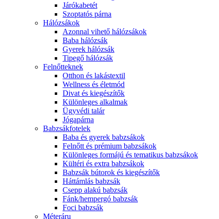
Járókabetét
Szoptatós párna
Hálózsákok
Azonnal vihető hálózsákok
Baba hálózsák
Gyerek hálózsák
Tipegő hálózsák
Felnőtteknek
Otthon és lakástextil
Wellness és életmód
Divat és kiegészítők
Különleges alkalmak
Ügyvédi talár
Jógapárna
Babzsákfotelek
Baba és gyerek babzsákok
Felnőtt és prémium babzsákok
Különleges formájú és tematikus babzsákok
Kültéri és extra babzsákok
Babzsák bútorok és kiegészítők
Háttámlás babzsák
Csepp alakú babzsák
Fánk/hempergó babzsák
Foci babzsák
Méteráru